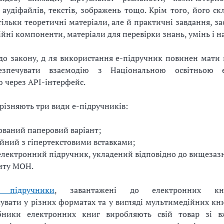
аудіфайлів, текстів, зображень тощо. Крім того, його ск
тільки теоретичні матеріали, але й практичні завдання, з
йні компоненти, матеріали для перевірки знань, умінь і н
до закону, д ля використання е-підручник повинен мати
езпечувати взаємодію з Національною освітньою 
 через API-інтерфейс.
різняють три види е-підручників:
ований паперовий варіант;
йний з гіпертекстовими вставками;
електронний підручник, укладений відповідно до вищезаз
нту МОН.
і підручники
, завантажені до електронних кн
вати у різних форматах та у вигляді мультимедійних книг
бники електронних книг виробляють свій товар зі в