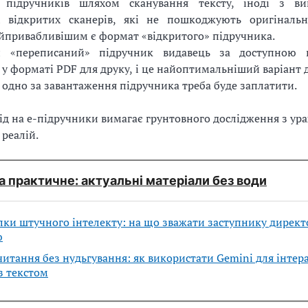
 підручників шляхом сканування тексту, іноді з ви
х відкритих сканерів, які не пошкоджують оригіналь
йпривабливішим є формат «відкритого» підручника.
й «переписаний» підручник видавець за доступною
 у форматі PDF для друку, і це найоптимальніший варіант д
се одно за завантаження підручника треба буде заплатити.
ід на е-підручники вимагає грунтовного дослідження з ур
 реалій.
а практичне: актуальні матеріали без води
и штучного інтелекту: на що зважати заступнику директо
ю
итання без нудьгування: як використати Gemini для інтер
з текстом