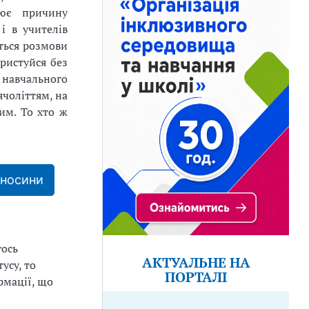
нює причину
 і в учителів
ються розмови
ористуйся без
 навчального
чоліттям, на
вим. То хто ж
дносини
гось
АКТУАЛЬНЕ НА
усу, то
ПОРТАЛІ
рмації, що