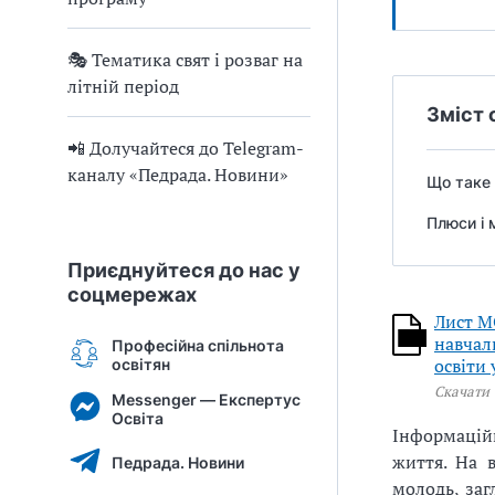
🎭 Тематика свят і розваг на
літній період
Зміст 
📲 Долучайтеся до Telegram-
каналу «Педрада. Новини»
Що таке 
Плюси і 
Приєднуйтеся до нас у
соцмережах
Лист М
навчаль
Професійна спільнота
освіти
освітян
Скачати
Messenger — Експертус
Освіта
Інформаційн
життя. На в
Педрада. Новини
молодь, заг