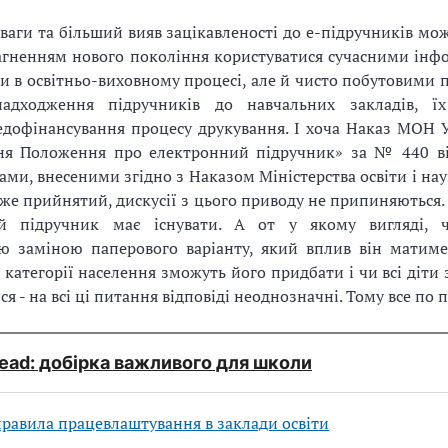
ваги та більший вияв зацікавленості до е-підручників мо
агненням нового покоління користуватися сучасними ін
и в освітньо-виховному процесі, але й чисто побутовими 
надходження підручників до навчальних закладів, їх
недофінансування процесу друкування. І хоча Наказ МОН 
ня Положення про електронний підручник» за № 440 ві
нами, внесеними згідно з Наказом Міністерства освіти і на
же прийнятий, дискусії з цього приводу не припиняються.
й підручник має існувати. А от у якому вигляді, 
ю заміною паперового варіанту, який вплив він матиме
сі категорії населення зможуть його придбати і чи всі діт
я - на всі ці питання відповіді неоднозначні. Тому все по 
ead: добірка важливого для школи
равила працевлаштування в заклади освіти