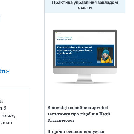
Практика управління закладом
освіти
и
іти»
ій
Відповіді на найпоширеніші
и б
запитання про ліцеї від Надії
, може,
Кузьмичової
обуймо
Щорічні основні відпустки