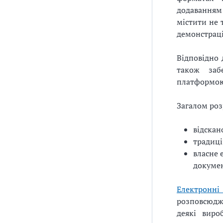
додаванням 
містити не 
демонстраці
Відповідно 
також заб
платформою
Загалом роз
відскан
традиці
власне 
докуме
Електронн
розповсюджу
деякі виро