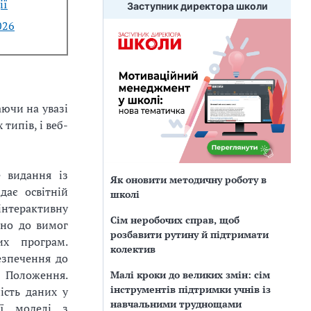
ії
Заступник директора школи
026
ючи на увазі
 типів, і веб-
е видання із
Як оновити методичну роботу в
дає освітній
школі
інтерактивну
Сім неробочих справ, щоб
ідно до вимог
розбавити рутину й підтримати
их програм.
колектив
езпечення до
 Положення.
Малі кроки до великих змін: сім
інструментів підтримки учнів із
ість даних у
навчальними труднощами
ої моделі з