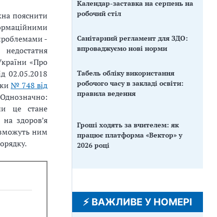
Календар-заставка на серпень на
робочий стіл
жна пояснити
формаційними
Санітарний регламент для ЗДО:
проблемами -
впроваджуємо нові норми
 недостатня
України «Про
Табель обліку використання
д 02.05.2018
робочого часу в закладі освіти:
уки
№ 748 від
правила ведення
 Однозначно:
чи це стане
 на здоров’я
Гроші ходять за вчителем: як
и зможуть ним
працює платформа «Вектор» у
порядку.
2026 році
⚡️ ВАЖЛИВЕ У НОМЕРІ