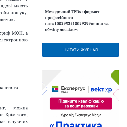
ладові мають
Методичний TEDx: формат
асоби пошуку,
професійного
авичок.
натх1002953410029299нення та
обміну досвідом
 гриф МОН, а
електронною
ЧИТАТИ ЖУРНАЛ
наченого
иг, можна
. Крім того,
же існуючих