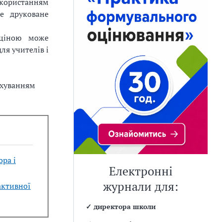
користанням
не друковане
 ціною може
ля учителів і
ахуванням
ра і
Електронні
журнали для:
активної
✓
директора школи