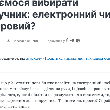
ємося вибирати
учник: електронний ч
еровий?
Переглядів:
3709
Поділитися у
подарунок від
журналу «Практика управління закладом осв
, що у 21 столітті пора би вже перейти на електронний нос
ного матеріалу: і легше дітям на руки, і цікавіше працюват
Крім того, сучасні підлітки не розлучаються з гаджетами, то
ше зверталися до е-підручника. Та чи все так просто? Спр
тися детальніше.