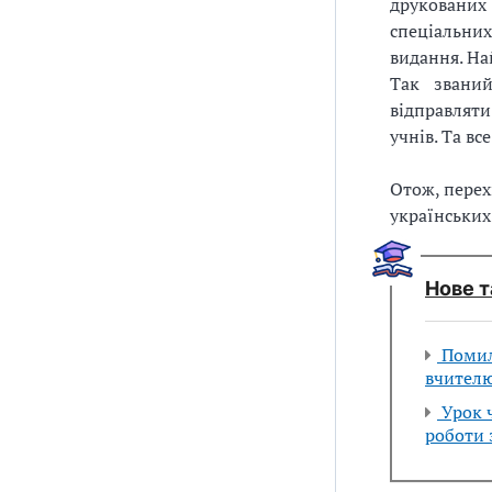
друкованих
спеціальни
видання. На
Так звани
відправляти
учнів. Та в
Отож, перех
українських
Нове т
Помилк
вчител
Урок ч
роботи 