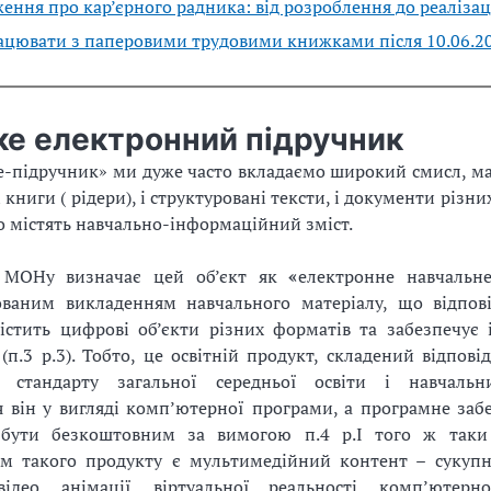
ння про кар’єрного радника: від розроблення до реалізац
ацювати з паперовими трудовими книжками після 10.06.2
ке електронний підручник
е-підручник» ми дуже часто вкладаємо широкий смисл, ма
 книги ( рідери), і структуровані тексти, і документи різних
о містять навчально-інформаційний зміст.
 МОНу визначає цей об’єкт як
«
електронне навчальн
ованим викладенням навчального матеріалу, що відпові
істить цифрові об’єкти різних форматів та забезпечує 
(п.3 р.3). Тобто, це освітній продукт, складений відпов
 стандарту загальної середньої освіти і навчальн
 він у вигляді комп’ютерної програми, а програмне заб
бути безкоштовним за вимогою п.4 р.І того ж таки
м такого продукту є мультимедійний контент – сукупн
ідео, анімації, віртуальної реальності, комп’ютерн