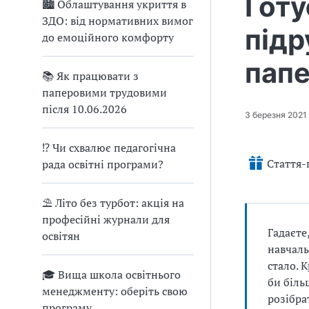
Готу
🏙 Облаштування укриття в
ЗДО: від нормативних вимог
підр
до емоційного комфорту
пап
📚 Як працювати з
паперовими трудовими
після 10.06.2026
3 березня 2021
⁉ Чи схвалює педагогічна
Стаття-
рада освітні програми?
⛱ Літо без турбот: акція на
професійні журнали для
Гадаєте
освітян
навчаль
стало. 
🎓 Вища школа освітнього
би біль
менеджменту: оберіть свою
розібра
програму