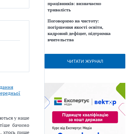
працівників: визначаємо
тривалість
Поговоримо на чистоту:
погіршення якості освіти,
кадровий дефіцит, підтримка
вчительства
ЧИТАТИ ЖУРНАЛ
адання
середньої
аються у наше
стіше бачимо
и, хтось пише