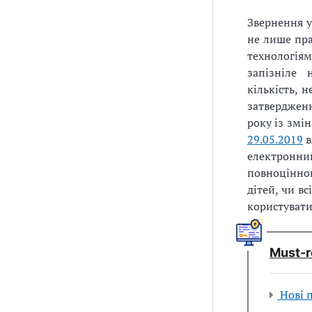
Звернення у
не лише пр
технологіям
запізніле 
кількість, 
затверджен
року із змі
29.05.2019
в
електронни
повноцінно
дітей, чи в
користуватис
Мust-r
Нові п