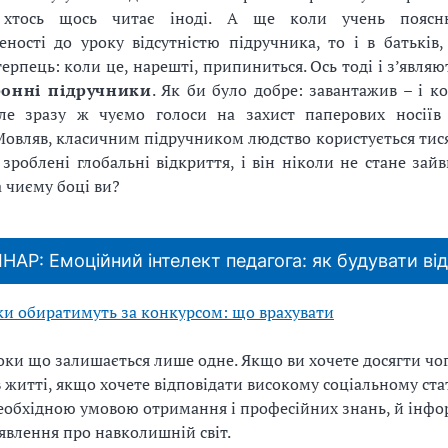
, хтось щось читає іноді. А ще коли учень пояс
еності до уроку відсутністю підручника, то і в батьків,
терпець: коли це, нарешті, припиниться. Ось тоді і з’явля
ронні підручники
. Як би було добре: завантажив – і к
ле зразу ж чуємо голоси на захист паперових носіїв
овляв, класичним підручником людство користується тися
 зроблені глобальні відкриття, і він ніколи не стане зай
а чиєму боці ви?
НАР: Емоційний інтелект педагога: як будувати ві
и обиратимуть за конкурсом: що врахувати
ки що залишається лише одне. Якщо ви хочете досягти чо
 житті, якщо хочете відповідати високому соціальному стат
еобхідною умовою отримання і професійних знань, й інфо
влення про навколишній світ.