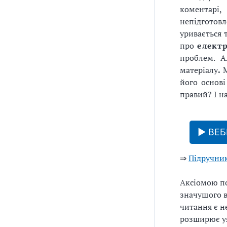
коментарі
непідготовл
уривається 
про
елект
проблем. А
матеріалу
.
М
його основі
правий? І н
▶ ВЕБІ
⇒
Підручник
Аксіомою по
значущого в
читання є н
розширює уя