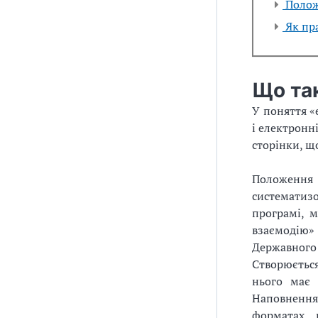
Положе
Як пр
Що та
У поняття «
і електронні
сторінки, щ
Положення
систематиз
програмі, м
взаємодію» 
Державного
Створюється
нього має 
Наповнення
форматах в