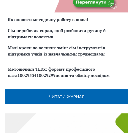
Як оновити методичну роботу в школі
Сім неробочих справ, щоб розбавити рутину й
підтримати колектив
Малі кроки до великих змін: сім інструментів
підтримки учнів із навчальними труднощами
Методичний TEDx: формат професійного
натх1002953410029299нення та обміну досвідом
ЧИТАТИ ЖУРНАЛ