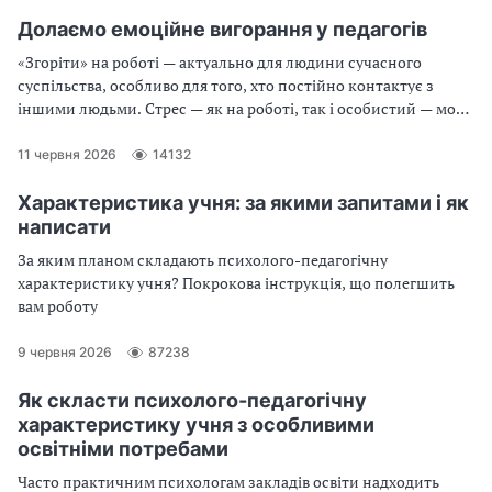
Долаємо емоційне вигорання у педагогів
«Згоріти» на роботі — актуально для людини сучасного
суспільства, особливо для того, хто постійно контактує з
іншими людьми. Стрес — як на роботі, так і особистий — може
призвести до синдрому емоційного вигорання. Які його
симптоми та як долати емоційне й професійне вигорання
11 червня 2026
14132
педагогів — у статті
Характеристика учня: за якими запитами і як
написати
За яким планом складають психолого-педагогічну
характеристику учня? Покрокова інструкція, що полегшить
вам роботу
9 червня 2026
87238
Як скласти психолого-педагогічну
характеристику учня з особливими
освітніми потребами
Часто практичним психологам закладів освіти надходить