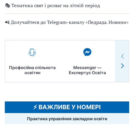
🎭 Тематика свят і розваг на літній період
📲 Долучайтеся до Telegram-каналу «Педрада. Новини»
Професійна спільнота
Messenger —
Педр
освітян
Експертус Освіта
⚡️ ВАЖЛИВЕ У НОМЕРІ
Практика управління закладом освіти