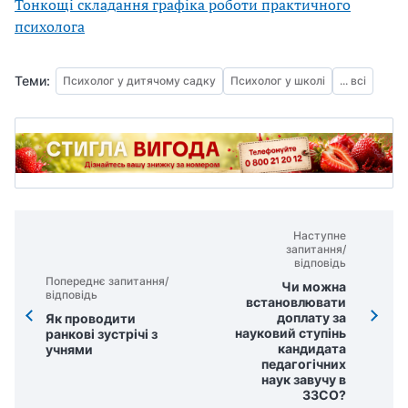
Тонкощі складання графіка роботи практичного
психолога
Теми:
Психолог у дитячому садку
Психолог у школі
... всі
Наступне
запитання/
відповідь
Попереднє запитання/
Чи можна
відповідь
встановлювати
доплату за
Як проводити
науковий ступінь
ранкові зустрічі з
кандидата
учнями
педагогічних
наук завучу в
ЗЗСО?