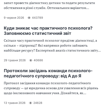
запит провести діагностику дитини та подати результати
обстеження в різні служби. Оптимальним варіантом
представлення результатів обстеження є психологічна
характеристика учня. Можете скористатися її орієнтовною
9 червня 2026
443789
схемою та зразком, поданими у статті
Куди зникає час практичного психолога?
Заповнюємо статистичний звіт
Скільки часу практичний психолог приділяє діагностиці, а
скільки – підтримці? Які напрямки роботи займають
найбільше ресурсу? Експертний аналіз статистичного звіту
розкриває реальний розподіл робочого часу психолога в
школі чи дитсадку. Як заповнити цей документ – розбираємо
29 травня 2026
40686
у статті
Протоколи засідань команди психолого-
педагогічного супроводу: від А до Я
Протокол засідання команди психолого-педагогічного
супроводу — це юридична основа для ухвалення всіх рішень
щодо інклюзивного навчання учня. Дізнайтеся, як
перетворити адміністративний обов'язок на дієвий
інструмент ефективної роботи в інклюзії. Усі деталі та зразки
13 травня 2026
24628