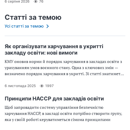
6 серпня 2026
76
Статті за темою
Усі статті за темою
Як організувати харчування в укритті
закладу освіти: нові вимоги
КМУ оновив норми й порядок харчування в закладах освіти з
урахуванням умов воєнного стану. Одна з ключових змін —
визначено порядок харчування в укритті. Зі статті знатимете,
які приміщення та як облаштувати в укритті, щоб
забезпечити харчуванням в ньому дітей і працівників
6 листопада 2025
1997
Принципи НАССР для закладів освіти
Щоб запровадити систему управління безпечністю
харчування НАССР, в закладі освіти потрібно створити групу,
яка у своїй роботі керуватиметься сімома принципами