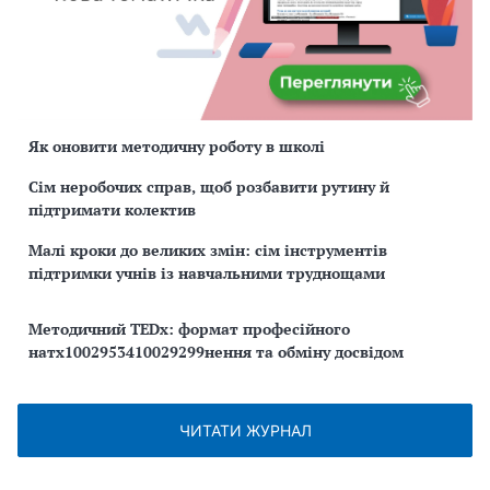
Як оновити методичну роботу в школі
Сім неробочих справ, щоб розбавити рутину й
підтримати колектив
Малі кроки до великих змін: сім інструментів
підтримки учнів із навчальними труднощами
Методичний TEDx: формат професійного
натх1002953410029299нення та обміну досвідом
ЧИТАТИ ЖУРНАЛ