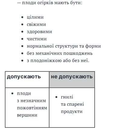
— плоди огірків мають бути:
цілими
свіжими
здоровими
чистими
нормальної структури та форми
без механічних пошкоджень
з плодоніжкою або без неї.
допускають
не допускають
плоди
гнилі
з незначним
та спарені
пожовтінням
продукти
вершини