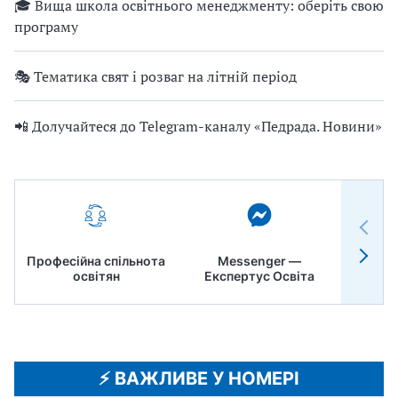
🎓 Вища школа освітнього менеджменту: оберіть свою
програму
🎭 Тематика свят і розваг на літній період
📲 Долучайтеся до Telegram-каналу «Педрада. Новини»
Професійна спільнота
Messenger —
Педр
освітян
Експертус Освіта
⚡️ ВАЖЛИВЕ У НОМЕРІ