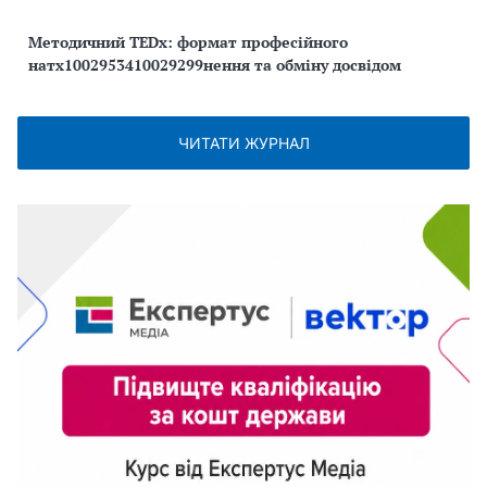
Методичний TEDx: формат професійного
натх1002953410029299нення та обміну досвідом
ЧИТАТИ ЖУРНАЛ