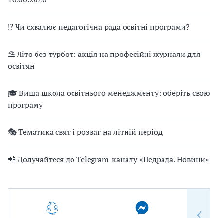
⁉ Чи схвалює педагогічна рада освітні програми?
⛱ Літо без турбот: акція на професійні журнали для
освітян
🎓 Вища школа освітнього менеджменту: оберіть свою
програму
🎭 Тематика свят і розваг на літній період
📲 Долучайтеся до Telegram-каналу «Педрада. Новини»