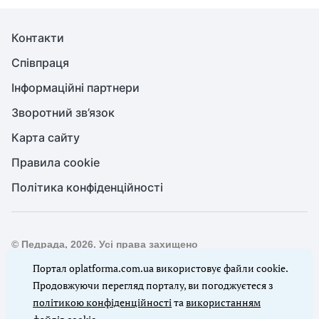
Контакти
Співпраця
Інформаційні партнери
Зворотний зв’язок
Карта сайту
Правила cookie
Політика конфіденційності
© Педрада, 2026. Усі права захищено
Повне або часткове копіювання будь-яких матеріалів сайту,
Портал oplatforma.com.ua використовує файли cookie.
цитування, публікація їх анотованих оглядів допускаються
Продовжуючи перегляд порталу, ви погоджуєтеся з
лише з письмового дозволу редакції сайту Педрада
політикою конфіденційності
та
використанням