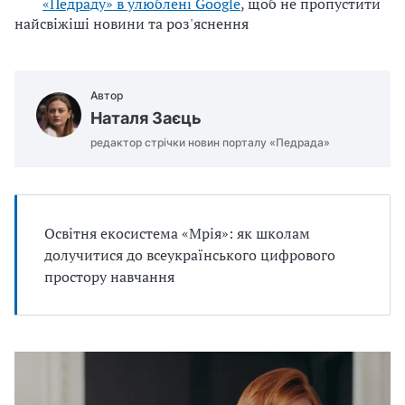
«Педраду» в улюблені Google
, щоб не пропустити
u
найсвіжіші новини та роз'яснення
j
e
m
Автор
o
Наталя Заєць
.
редактор стрічки новин порталу «Педрада»
d
o
c
x
Освітня екосистема «Мрія»: як школам
долучитися до всеукраїнського цифрового
простору навчання