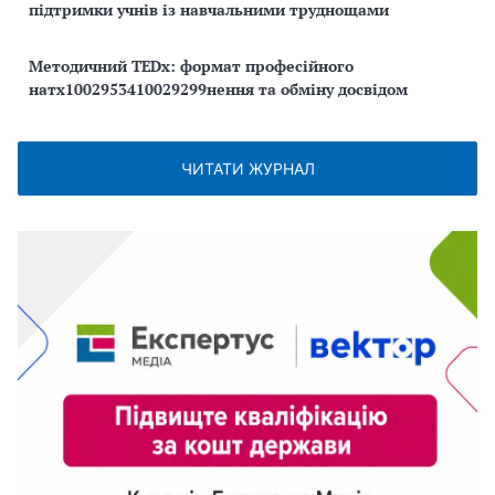
підтримки учнів із навчальними труднощами
Методичний TEDx: формат професійного
натх1002953410029299нення та обміну досвідом
ЧИТАТИ ЖУРНАЛ