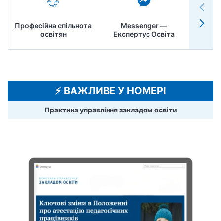
Професійна спільнота
Messenger —
Педр
освітян
Експертус Освіта
⚡️ ВАЖЛИВЕ У НОМЕРІ
Практика управління закладом освіти