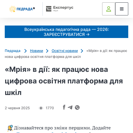
k
o
l
i
Всеукраїнська педагогічна рада — 2026:
a
ЗАРЕЄСТРУВАТИСЯ →
d
u
Педрада
Новини
Освітні новини
«Мрія» в дії: як працює
j
нова цифрова освітня платформа для шкіл
e
m
«Мрія» в дії: як працює нова
o
цифрова освітня платформа для
_
s
шкіл
h
c
2 червня 2025
1770
h
e
d
Дізнавайтеся про зміни першими. Додайте
r