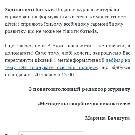
Задоволені батьки
. Подані в журналі матеріали
спрямовані на формування життєвої компетентності
дітей і сприяють їхньому всебічному гармонійному
розвитку, що не може не тішити батьків.
І це, звісно, не все! Адже наша мета — не повчати, а
допомагати! Саме тому, любі колеги, запрошуємо Вас
переглянути цікавий і мегаінформативний
вебінар на
тему «Як планувати освітній процес»
, що відбувся
нещодавно - 20 травня о 13:00.
З повагою
головний редактор
журналу
«Методична скарбничка вихователя»
Марина Балагута