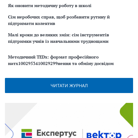
Як оновити методичну роботу в школі
Сім неробочих справ, щоб розбавити рутину й
підтримати колектив
Малі кроки до великих змін: сім інструментів
підтримки учнів із навчальними труднощами
Методичний TEDx: формат професійного
натх1002953410029299нення та обміну досвідом
ЧИТАТИ ЖУРНАЛ