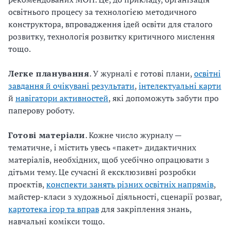
освітнього процесу за технологією методичного
конструктора, впровадження ідей освіти для сталого
розвитку, технологія розвитку критичного мислення
тощо.
Легке планування
. У журналі є готові плани,
освітні
завдання й очікувані результати
,
інтелектуальні карти
й
навігатори активностей
, які допоможуть забути про
паперову роботу.
Готові матеріали
. Кожне число журналу —
тематичне, і містить увесь «пакет» дидактичних
матеріалів, необхідних, щоб усебічно опрацювати з
дітьми тему. Це сучасні й ексклюзивні розробки
проєктів,
конспекти занять різних освітніх напрямів
,
майстер-класи з художньої діяльності, сценарії розваг,
картотека ігор та вправ
для закріплення знань,
навчальні комікси тощо.