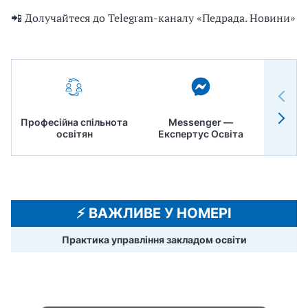
📲 Долучайтеся до Telegram-каналу «Педрада. Новини»
Професійна спільнота
Messenger —
Педр
освітян
Експертус Освіта
⚡️ ВАЖЛИВЕ У НОМЕРІ
Практика управління закладом освіти