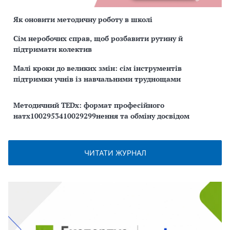
Як оновити методичну роботу в школі
Сім неробочих справ, щоб розбавити рутину й
підтримати колектив
Малі кроки до великих змін: сім інструментів
підтримки учнів із навчальними труднощами
Методичний TEDx: формат професійного
натх1002953410029299нення та обміну досвідом
ЧИТАТИ ЖУРНАЛ