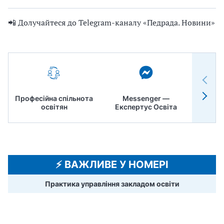
📲 Долучайтеся до Telegram-каналу «Педрада. Новини»
Професійна спільнота
Messenger —
Педр
освітян
Експертус Освіта
⚡️ ВАЖЛИВЕ У НОМЕРІ
Практика управління закладом освіти