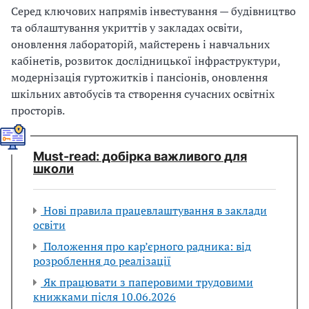
Серед ключових напрямів інвестування — будівництво
та облаштування укриттів у закладах освіти,
оновлення лабораторій, майстерень і навчальних
кабінетів, розвиток дослідницької інфраструктури,
модернізація гуртожитків і пансіонів, оновлення
шкільних автобусів та створення сучасних освітніх
просторів.
Мust-read: добірка важливого для
школи
Нові правила працевлаштування в заклади
освіти
Положення про кар’єрного радника: від
розроблення до реалізації
Як працювати з паперовими трудовими
книжками після 10.06.2026