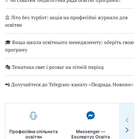
⁉ Чи схвалює педагогічна рада освітні програми?
⛱ Літо без турбот: акція на професійні журнали для
освітян
🎓 Вища школа освітнього менеджменту: оберіть свою
програму
🎭 Тематика свят і розваг на літній період
📲 Долучайтеся до Telegram-каналу «Педрада. Новини»
Професійна спільнота
Messenger —
Педр
освітян
Експертус Освіта