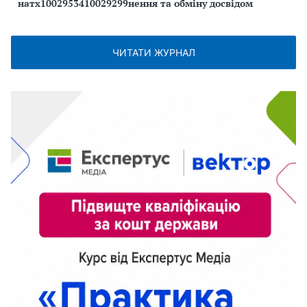
натх1002953410029299нення та обміну досвідом
ЧИТАТИ ЖУРНАЛ