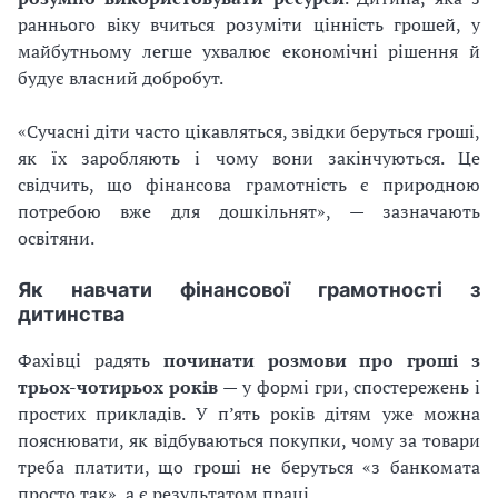
раннього віку вчиться розуміти цінність грошей, у
майбутньому легше ухвалює економічні рішення й
будує власний добробут.
«Сучасні діти часто цікавляться, звідки беруться гроші,
як їх заробляють і чому вони закінчуються. Це
свідчить, що фінансова грамотність є природною
потребою вже для дошкільнят», — зазначають
освітяни.
Як навчати фінансової грамотності з
дитинства
Фахівці радять
починати розмови про гроші з
трьох-чотирьох років
— у формі гри, спостережень і
простих прикладів. У п’ять років дітям уже можна
пояснювати, як відбуваються покупки, чому за товари
треба платити, що гроші не беруться «з банкомата
просто так», а є результатом праці.