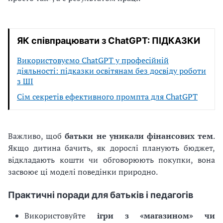
ЯК співпрацювати з ChatGPT: ПІДКАЗКИ
Використовуємо ChatGPT у професійній
діяльності: підказки освітянам без досвіду роботи
з ШІ
Сім секретів ефективного промпта для ChatGPT
Важливо, щоб
батьки не уникали фінансових тем
.
Якщо дитина бачить, як дорослі планують бюджет,
відкладають кошти чи обговорюють покупки, вона
засвоює ці моделі поведінки природно.
Практичні поради для батьків і педагогів
Використовуйте
ігри з «магазином» чи