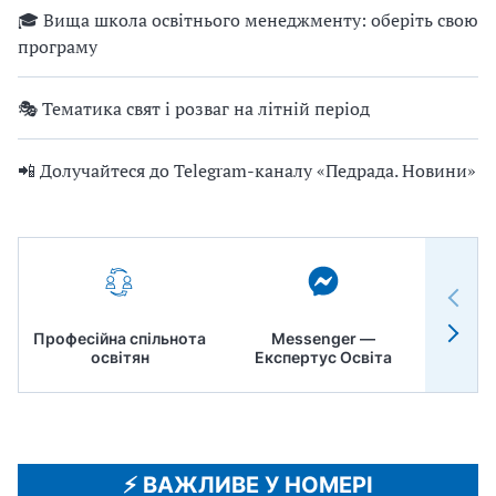
🎓 Вища школа освітнього менеджменту: оберіть свою
програму
🎭 Тематика свят і розваг на літній період
📲 Долучайтеся до Telegram-каналу «Педрада. Новини»
Професійна спільнота
Messenger —
Педр
освітян
Експертус Освіта
⚡️ ВАЖЛИВЕ У НОМЕРІ