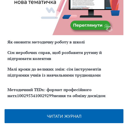
Як оновити методичну роботу в школі
Сім неробочих справ, щоб розбавити рутину й
підтримати колектив
Малі кроки до великих змін: сім інструментів
підтримки учнів із навчальними труднощами
Методичний TEDx: формат професійного
натх1002953410029299нення та обміну досвідом
ЧИТАТИ ЖУРНАЛ