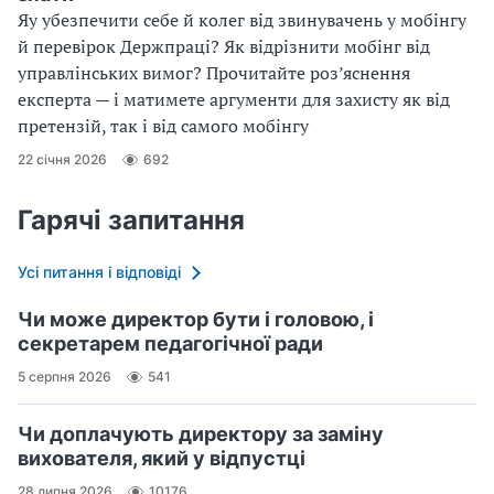
Яу убезпечити себе й колег від звинувачень у мобінгу
й перевірок Держпраці? Як відрізнити мобінг від
управлінських вимог? Прочитайте роз’яснення
експерта — і матимете аргументи для захисту як від
претензій, так і від самого мобінгу
22 січня 2026
692
Гарячі запитання
Усі питання і відповіді
Чи може директор бути і головою, і
секретарем педагогічної ради
5 серпня 2026
541
Чи доплачують директору за заміну
вихователя, який у відпустці
28 липня 2026
10176