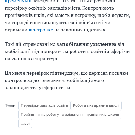
Кременчуці
. Місцевий РТЦК та СП вже розпочав
перевірку освітніх закладів міста. Контролюють
працівників шкіл, які мають відстрочку, щоб з'ясувати,
чи справді вони виконують свої обов'язки і чи
отримали
відстрочку
на законних підставах.
Такі дії спрямовані на
запобігання ухиленню
від
мобілізації під прикриттям роботи в освітній сфері чи
навчання в аспірантурі.
Ця хвиля перевірок підтверджує, що держава посилює
контроль за дотриманням мобілізаційного
законодавства у сфері освіти.
Теми:
Перевірки закладів освіти
Робота з кадрами в школі
Прийняття на роботу та звільнення працівників школи
... всі