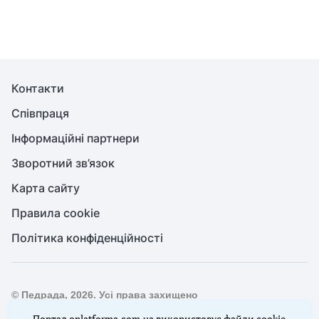
Контакти
Співпраця
Інформаційні партнери
Зворотний зв’язок
Карта сайту
Правила cookie
Політика конфіденційності
© Педрада, 2026. Усі права захищено
Повне або часткове копіювання будь-яких матеріалів сайту,
Портал oplatforma.com.ua використовує файли cookie.