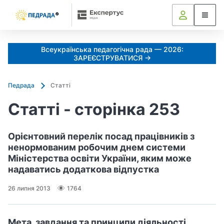
Всеукраїнська педагогічна рада — 2026:
ЗАРЕЄСТРУВАТИСЯ →
Педрада
Статті
Статті - сторінка 253
Орiєнтовний перелiк посад працiвникiв з
ненормованим робочим днем системи
Мiнiстерства освiти України, яким може
надаватись додаткова вiдпустка
26 липня 2013
1764
Мета, завдання та принципи дiяльностi