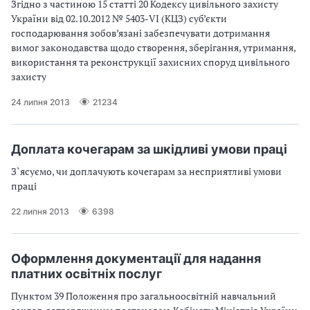
Згiдно з частиною 15 статтi 20 Кодексу цивiльного захисту
України вiд 02.10.2012 № 5403-VI (КЦЗ) суб’єкти
господарювання зобов’язанi забезпечувати дотримання
вимог законодавства щодо створення, зберiгання, утримання,
використання та реконструкцiї захисних споруд цивiльного
захисту
24 липня 2013
21234
Доплата кочегарам за шкiдливi умови працi
З`ясуємо, чи доплачують кочегарам за несприятливі умови
праці
22 липня 2013
6398
Оформлення документацiї для надання
платних освiтнiх послуг
Пунктом 39 Положення про загальноосвiтнiй навчальний