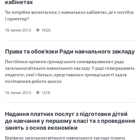
кабiнетах
Чи потрiбен вогнегасник у навчальних кабiнетах, де є ноутбук
i проектор?
19 липня 2013
1926
Права та обов’язки Ради навчального закладу
Постійним органом громадського самоврядування є рада
загальноосвітнього навчального закладу. У раді співпрацюють
педагоги, учні і батьки, представники громадськості задля
поліпшення роботи школи
19 липня 2013
1319
Надання платних послуг з пiдготовки дiтей
до навчання у першому класi та з проведення
занять з основ економiки
Керiвник загальноосвiтнього навчального закладу планує