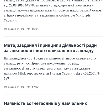
заклад, затвердженим постановою Кабiнету Мiнiстрiв України
вiд 27.08.2010 №778 , визначено, що державнi i комунальнi
заклади можуть надавати платнi послуги на договiрнiй основi
згiдно з перелiком, затвердженим Кабiнетом Мiнiстрiв
України
19 липня 2013
1535
Мета, завдання i принципи дiяльностi ради
загальноосвiтнього навчального закладу
Питання дiяльностi ради загальноосвiтнього навчального
закладу регулює Примiрне положення про раду
загальноосвiтнього навчального закладу, затверджене
наказом Мiнiстерства освiти i науки України вiд 27.03.2001 №
159
19 липня 2013
1702
Наявнiсть вогнегасникiв у навчальних