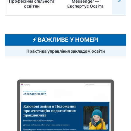
Професійна спільнота
Messenger —
Педр
освітян
Експертус Освіта
⚡️ ВАЖЛИВЕ У НОМЕРІ
Практика управління закладом освіти