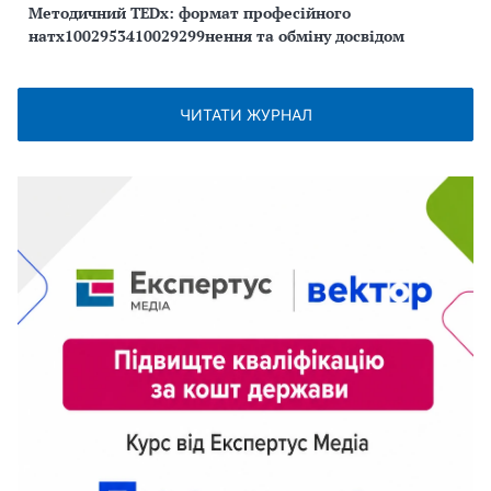
Методичний TEDx: формат професійного
натх1002953410029299нення та обміну досвідом
ЧИТАТИ ЖУРНАЛ