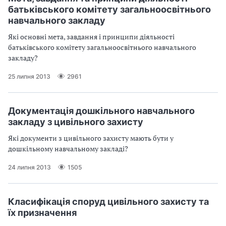
батькiвського комiтету загальноосвiтнього
навчального закладу
Якi основнi мета, завдання i принципи дiяльностi
батькiвського комiтету загальноосвiтнього навчального
закладу?
25 липня 2013
2961
Документацiя дошкiльного навчального
закладу з цивiльного захисту
Якi документи з цивiльного захисту мають бути у
дошкiльному навчальному закладi?
24 липня 2013
1505
Класифiкацiя споруд цивiльного захисту та
їх призначення