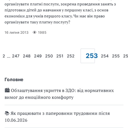
органiзувати платнi послуги, зокрема проведення занять з
пiдготовки дiтей до навчання у першому класi, з основ
економiки для учнiв першого класу. Чи має вiн право
органiзувати таку платну послугу?
16 липня 2013
1985
253
...
2
247
248
249
250
251
252
254
255
2
Головне
🏙 Облаштування укриття в ЗДО: від нормативних
вимог до емоційного комфорту
📚 Як працювати з паперовими трудовими після
10.06.2026