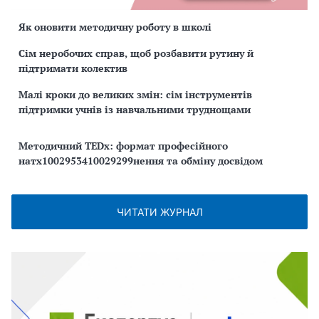
Як оновити методичну роботу в школі
Сім неробочих справ, щоб розбавити рутину й
підтримати колектив
Малі кроки до великих змін: сім інструментів
підтримки учнів із навчальними труднощами
Методичний TEDx: формат професійного
натх1002953410029299нення та обміну досвідом
ЧИТАТИ ЖУРНАЛ