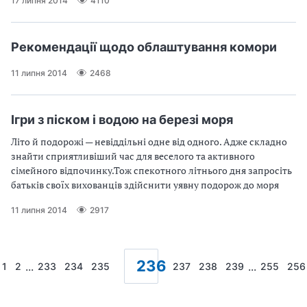
17 липня 2014
4110
Рекомендацiї щодо облаштування комори
11 липня 2014
2468
Ігри з піском і водою на березі моря
Літо й подорожі — невіддільні одне від одного. Адже складно
знайти сприятливіший час для веселого та активного
сімейного відпочинку.Тож спекотного літнього дня запросіть
батьків своїх вихованців здійснити уявну подорож до моря
11 липня 2014
2917
236
...
...
1
2
233
234
235
237
238
239
255
256