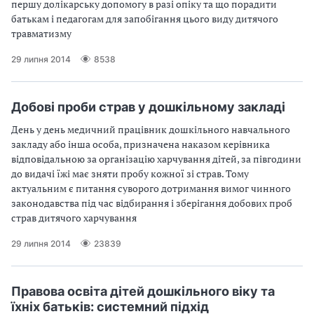
першу долікарську допомогу в разі опіку та що порадити
батькам і педагогам для запобігання цього виду дитячого
травматизму
29 липня 2014
8538
Добові проби страв у дошкільному закладі
День у день медичний працівник дошкільного навчального
закладу або інша особа, призначена наказом керівника
відповідальною за організацію харчування дітей, за півгодини
до видачі їжі має зняти пробу кожної зі страв. Тому
актуальним є питання суворого дотримання вимог чинного
законодавства під час відбирання і зберігання добових проб
страв дитячого харчування
29 липня 2014
23839
Правова освіта дітей дошкільного віку та
їхніх батьків: системний підхід