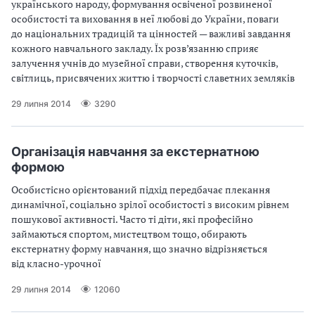
українського народу, формування освіченої розвиненої
особистості та виховання в неї любові до України, поваги
до національних традицій та цінностей — важливі завдання
кожного навчального закладу. Їх розв’язанню сприяє
залучення учнів до музейної справи, створення куточків,
світлиць, присвячених життю і творчості славетних земляків
29 липня 2014
3290
Організація навчання за екстернатною
формою
Особистісно орієнтований підхід передбачає плекання
динамічної, соціально зрілої особистості з високим рівнем
пошукової активності. Часто ті діти, які професійно
займаються спортом, мистецтвом тощо, обирають
екстернатну форму навчання, що значно відрізняється
від класно-урочної
29 липня 2014
12060