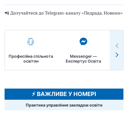
📲 Долучайтеся до Telegram-каналу «Педрада. Новини»
Професійна спільнота
Messenger —
Педр
освітян
Експертус Освіта
⚡️ ВАЖЛИВЕ У НОМЕРІ
Практика управління закладом освіти