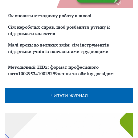
Як оновити методичну роботу в школі
Сім неробочих справ, щоб розбавити рутину й
підтримати колектив
Малі кроки до великих змін: сім інструментів
підтримки учнів із навчальними труднощами
Методичний TEDx: формат професійного
натх1002953410029299нення та обміну досвідом
ЧИТАТИ ЖУРНАЛ