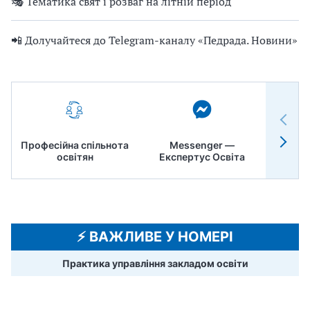
🎭 Тематика свят і розваг на літній період
📲 Долучайтеся до Telegram-каналу «Педрада. Новини»
Професійна спільнота
Messenger —
Педр
освітян
Експертус Освіта
⚡️ ВАЖЛИВЕ У НОМЕРІ
Практика управління закладом освіти