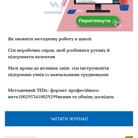
Як оновити методичну роботу в школі
Сім неробочих справ, щоб розбавити рутину й
підтримати колектив
Малі кроки до великих змін: сім інструментів
підтримки учнів із навчальними труднощами
Методичний TEDx: формат професійного
натх1002953410029299нення та обміну досвідом
ЧИТАТИ ЖУРНАЛ