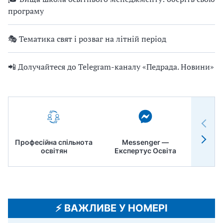
програму
🎭 Тематика свят і розваг на літній період
📲 Долучайтеся до Telegram-каналу «Педрада. Новини»
Професійна спільнота
Messenger —
Педр
освітян
Експертус Освіта
⚡️ ВАЖЛИВЕ У НОМЕРІ