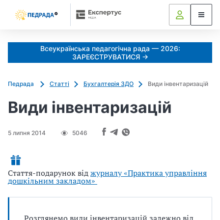
Всеукраїнська педагогічна рада — 2026:
ЗАРЕЄСТРУВАТИСЯ →
Педрада
Статті
Бухгалтерія ЗДО
Види інвентаризацій
Види інвентаризацій
5 липня 2014
5046
Стаття-подарунок від
журналу «Практика управління
дошкільним закладом»
Розглянемо види інвентаризацій залежно від