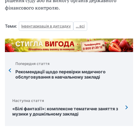
рішення суду або на вимогу органів державного
фінансового контролю.
Теми:
Інвентаризація в дитсадку
... всі
Попередня стаття
Рекомендацiї щодо перевiрки медичного
обслуговування в навчальному закладi
Наступна стаття
«Білі фантазії»: комплексне тематичне заняття з
музики у дошкільному закладі