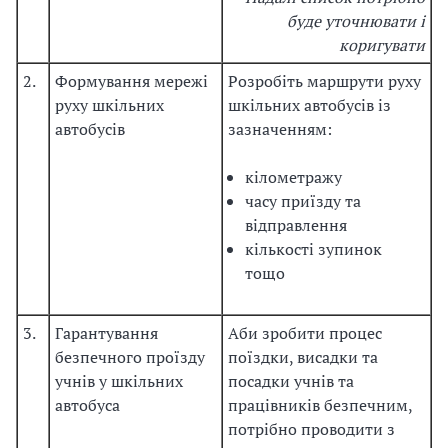
буде уточнювати і
коригувати
2.
Формування мережі
Розробіть маршрути руху
руху шкільних
шкільних автобусів із
автобусів
зазначенням:
кілометражу
часу приїзду та
відправлення
кількості зупинок
тощо
3.
Гарантування
Аби зробити процес
безпечного проїзду
поїздки, висадки та
учнів у шкільних
посадки учнів та
автобуса
працівників безпечним,
потрібно проводити з