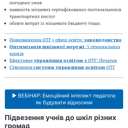
погодних умов
наявність місцевих сертифікованих постачальників
транспортних послуг
обсяги витрат із місцевого бюджету тощо.
Повноваження ОТГ у сфері освіти:
законодавство
Оптимізація шкільної мережі
: 5 семимильних
кроків
Ефективне
управління освітою
в ОТГ: Початок
Створення
системи управління освітою
ОТГ
▶ ВЕБІНАР: Емоційний інтелект педагога:
як будувати відносини
Підвезення учнів до шкіл різних
громад