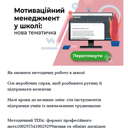
Як оновити методичну роботу в школі
Сім неробочих справ, щоб розбавити рутину й
підтримати колектив
Малі кроки до великих змін: сім інструментів
підтримки учнів із навчальними труднощами
Методичний TEDx: формат професійного
натх1002953410029299нення та обміну досвідом