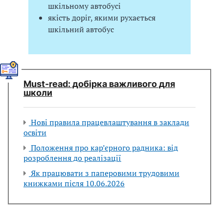
шкільному автобусі
якість доріг, якими рухається
шкільний автобус
Мust-read: добірка важливого для
школи
Нові правила працевлаштування в заклади
освіти
Положення про кар’єрного радника: від
розроблення до реалізації
Як працювати з паперовими трудовими
книжками після 10.06.2026