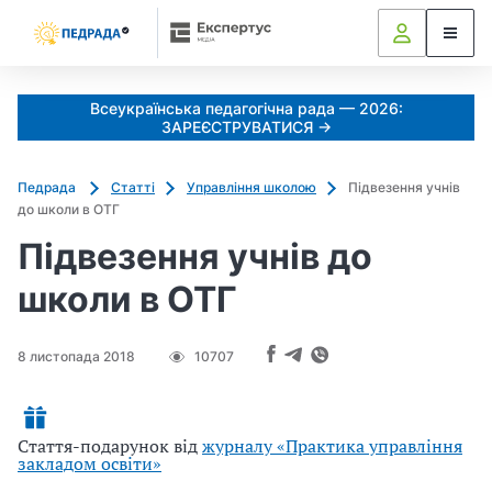
Всеукраїнська педагогічна рада — 2026:
ЗАРЕЄСТРУВАТИСЯ →
Педрада
Статті
Управління школою
Підвезення учнів
до школи в ОТГ
Підвезення учнів до
школи в ОТГ
8 листопада 2018
10707
Стаття-подарунок від
журналу «Практика управління
закладом освіти»