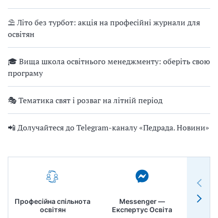
⛱ Літо без турбот: акція на професійні журнали для
освітян
🎓 Вища школа освітнього менеджменту: оберіть свою
програму
🎭 Тематика свят і розваг на літній період
📲 Долучайтеся до Telegram-каналу «Педрада. Новини»
Професійна спільнота
Messenger —
Педр
освітян
Експертус Освіта