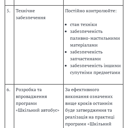
5.
Технічне
Постійно контролюйте:
забезпечення
стан техніки
забезпеченість
паливно-мастильними
матеріалами
забезпеченість
запчастинами
забезпеченість іншими
супутніми предметами
6.
Розробка та
За ефективного
впровадження
виконання означених
програми
вище кроків останнім
«Шкільний автобус»
буде затвердження та
реалізація на практиці
програми «Шкільний