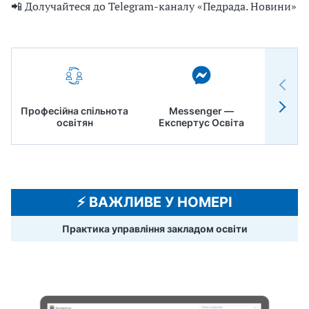
📲 Долучайтеся до Telegram-каналу «Педрада. Новини»
Професійна спільнота
Messenger —
Педр
освітян
Експертус Освіта
⚡️ ВАЖЛИВЕ У НОМЕРІ
Практика управління закладом освіти