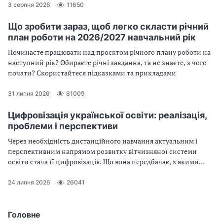
готові зразки коментарів - читайте та використовуйте
3 серпня 2026
11650
Що зробити зараз, щоб легко скласти річний
план роботи на 2026/2027 навчальний рік
Починаєте працювати над проєктом річного плану роботи на
наступний рік? Обираєте річні завдання, та не знаєте, з чого
почати? Скористайтеся підказками та прикладами
31 липня 2026
81009
Цифровізація української освіти: реалізація,
проблеми і перспективи
Через необхідність дистанційного навчання актуальним і
перспективним напрямом розвитку вітчизняної системи
освіти стала її цифровізація. Що вона передбачає, з якими
проблемами зіткнулись розробники Національної
платформи цифрової освіти, що чекає педагогів і здобувачів
24 липня 2026
26041
освіти в перспективі – у нашій статті
Головне