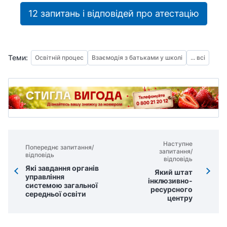
12 запитань і відповідей про атестацію
Теми:
Освітній процес
Взаємодія з батьками у школі
... всі
Наступне
Попереднє запитання/
запитання/
відповідь
відповідь
Які завдання органів
Який штат
управління
інклюзивно-
системою загальної
ресурсного
середньої освіти
центру