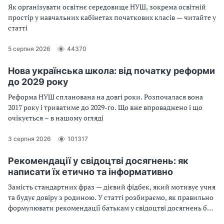
Як організувати освітнє середовище НУШ, зокрема освітній
простір у навчальних кабінетах початкових класів — читайте у
статті
5 серпня 2026
44370
Нова українська школа: від початку реформи
до 2029 року
Реформа НУШ спланована на довгі роки. Розпочалася вона
2017 року і триватиме до 2029-го. Що вже впроваджено і що
очікується – в нашому огляді
3 серпня 2026
101317
Рекомендації у свідоцтві досягнень: як
написати їх етично та інформативно
Замість стандартних фраз — дієвий фідбек, який мотивує учня
та будує довіру з родиною. У статті розбираємо, як правильно
формулювати рекомендації батькам у свідоцтві досягнень без
оціночних суджень і «вироків». Спеціально для вас ми зібрали