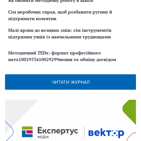
Як оновити методичну роботу в школі
Сім неробочих справ, щоб розбавити рутину й
підтримати колектив
Малі кроки до великих змін: сім інструментів
підтримки учнів із навчальними труднощами
Методичний TEDx: формат професійного
натх1002953410029299нення та обміну досвідом
ЧИТАТИ ЖУРНАЛ