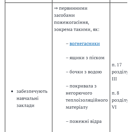
⇒ первинними
засобами
пожежогасіння,
зокрема такими, як:
–
вогнегасники
– ящики з піском
п. 17
– бочки з водою
розділу
ІІІ
– покривала з
забезпечують
негорючого
п. 8
навчальні
теплоізоляційного
розділу
заклади
матеріалу
VІ
– пожежні відра