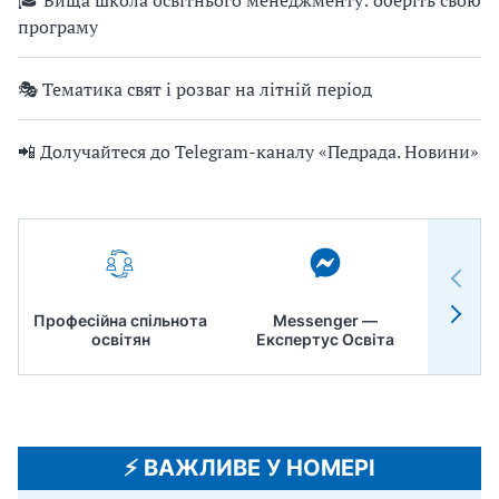
програму
🎭 Тематика свят і розваг на літній період
📲 Долучайтеся до Telegram-каналу «Педрада. Новини»
Професійна спільнота
Messenger —
Педр
освітян
Експертус Освіта
⚡️ ВАЖЛИВЕ У НОМЕРІ