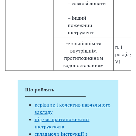
– совкові лопати
– інший
пожежний
інструмент
⇒ зовнішнім та
п. 1
внутрішнім
розділу
протипожежним
VІ
водопостачанням
Що роблять
керівник і колектив навчального
закладу
під час протипожежних
інструктажів
складаючи інструкції з