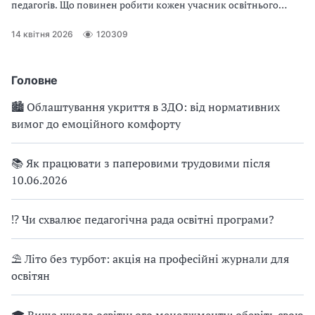
педагогів. Що повинен робити кожен учасник освітнього
процесу, хто керує цивільним захистом у закладі освіти і як
організувати цей процес – читаймо далі
14 квітня 2026
120309
Головне
🏙 Облаштування укриття в ЗДО: від нормативних
вимог до емоційного комфорту
📚 Як працювати з паперовими трудовими після
10.06.2026
⁉ Чи схвалює педагогічна рада освітні програми?
⛱ Літо без турбот: акція на професійні журнали для
освітян
🎓 Вища школа освітнього менеджменту: оберіть свою