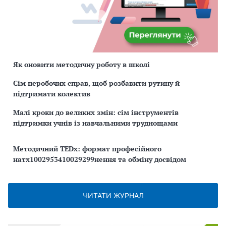
Як оновити методичну роботу в школі
Сім неробочих справ, щоб розбавити рутину й
підтримати колектив
Малі кроки до великих змін: сім інструментів
підтримки учнів із навчальними труднощами
Методичний TEDx: формат професійного
натх1002953410029299нення та обміну досвідом
ЧИТАТИ ЖУРНАЛ