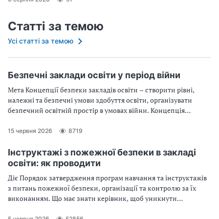
Статті за темою
Усі статті за темою
Безпечні заклади освіти у період війни
Мета Концепції безпеки закладів освіти – створити рівні,
належні та безпечні умови здобуття освіти, організувати
безпечний освітній простір в умовах війни. Концепція
залишається актуальною, тож пригадайте основі її
положення.
15 червня 2026
8719
Інструктажі з пожежної безпеки в закладі
освіти: як проводити
Діє Порядок затвердження програм навчання та інструктажів
з питань пожежної безпеки, організації та контролю за їх
виконанням. Що має знати керівник, щоб уникнути
непорозумінь під час перевірки закладу? Скачайте форму
Журналу реєстрації інструктажів
5 червня 2026
52856