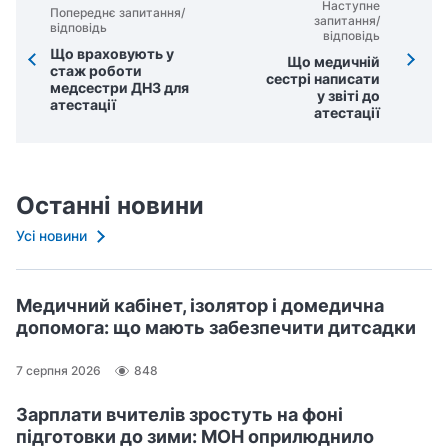
Наступне
Попереднє запитання/
запитання/
відповідь
відповідь
Що враховують у
Що медичній
стаж роботи
сестрі написати
медсестри ДНЗ для
у звіті до
атестації
атестації
Останні новини
Усі новини
Медичний кабінет, ізолятор і домедична
допомога: що мають забезпечити дитсадки
7 серпня 2026
848
Зарплати вчителів зростуть на фоні
підготовки до зими: МОН оприлюднило