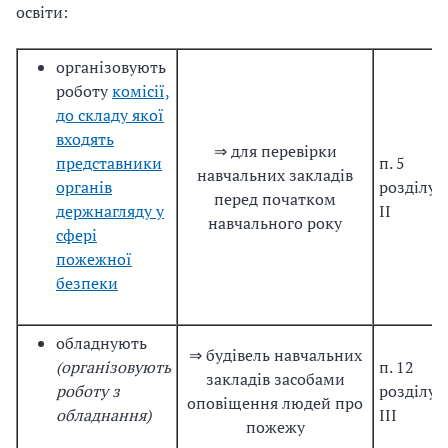
освіти:
організовують
роботу
комісії,
до складу якої
входять
⇒ для перевірки
представники
п. 5
навчальних закладів
органів
розділу
перед початком
держнагляду у
ІІ
навчального року
сфері
пожежної
безпеки
обладнують
⇒ будівель навчальних
(організовують
п. 12
закладів засобами
роботу з
розділу
оповіщення людей про
обладнання)
ІІІ
пожежу