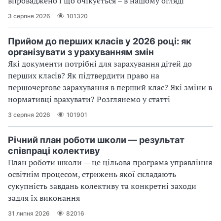
впроваджено і що очікується – в нашому огляді
3 серпня 2026
101320
Прийом до перших класів у 2026 році: як
організувати з урахуванням змін
Які документи потрібні для зарахування дітей до
перших класів? Як підтвердити право на
першочергове зарахування в перший клас? Які зміни в
нормативці врахувати? Розглянемо у статті
3 серпня 2026
101901
Річний план роботи школи — результат
співпраці колективу
План роботи школи — це цільова програма управління
освітнім процесом, стрижень якої складають
сукупність завдань колективу та конкретні заходи
задля їх виконання
31 липня 2026
82016