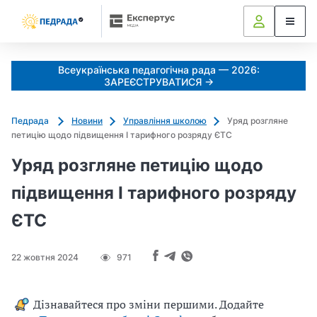
Всеукраїнська педагогічна рада — 2026:
ЗАРЕЄСТРУВАТИСЯ →
Педрада
Новини
Управління школою
Уряд розгляне
петицію щодо підвищення І тарифного розряду ЄТС
Уряд розгляне петицію щодо
підвищення І тарифного розряду
ЄТС
22 жовтня 2024
971
Дізнавайтеся про зміни першими. Додайте