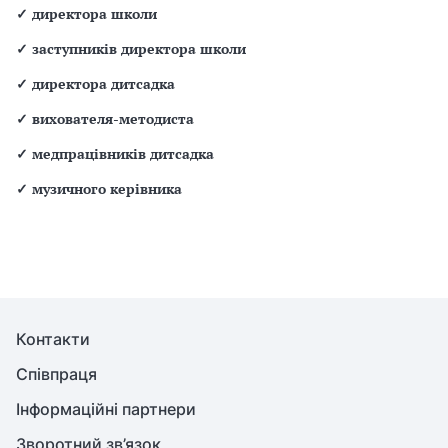
✓
директора школи
✓
заступників директора школи
✓
директора дитсадка
✓
вихователя-методиста
✓
медпрацівників дитсадка
✓
музичного керівника
Контакти
Співпраця
Інформаційні партнери
Зворотний зв’язок