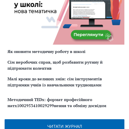
Як оновити методичну роботу в школі
Сім неробочих справ, щоб розбавити рутину й
підтримати колектив
Малі кроки до великих змін: сім інструментів
підтримки учнів із навчальними труднощами
Методичний TEDx: формат професійного
натх1002953410029299нення та обміну досвідом
ЧИТАТИ ЖУРНАЛ