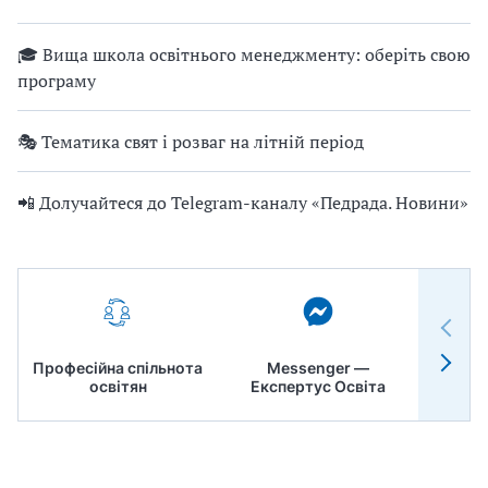
🎓 Вища школа освітнього менеджменту: оберіть свою
програму
🎭 Тематика свят і розваг на літній період
📲 Долучайтеся до Telegram-каналу «Педрада. Новини»
Професійна спільнота
Messenger —
Педр
освітян
Експертус Освіта