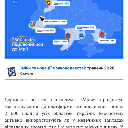
Зміни та новації в законодавстві:
травень 2026
Скачати
Державна освітня екосистема «Мрія» продовжує
масштабування: до платформи вже доєдналися понад
2 600 шкіл з усіх областей України. Екосистему
активно використовують як у невеликих закладах
віддалених громад, так і у великих міських ліцеях. У