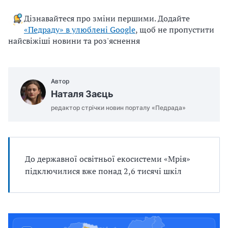
u
Дізнавайтеся про зміни першими. Додайте
j
«Педраду» в улюблені Google
, щоб не пропустити
e
найсвіжіші новини та роз'яснення
m
o
.
Автор
d
Наталя Заєць
o
c
редактор стрічки новин порталу «Педрада»
x
До державної освітньої екосистеми «Мрія»
підключилися вже понад 2,6 тисячі шкіл