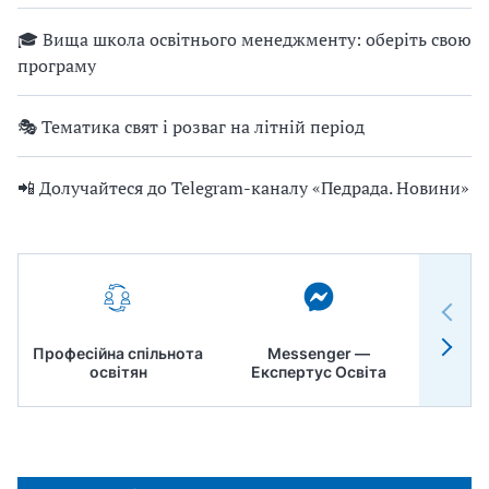
🎓 Вища школа освітнього менеджменту: оберіть свою
програму
🎭 Тематика свят і розваг на літній період
📲 Долучайтеся до Telegram-каналу «Педрада. Новини»
Професійна спільнота
Messenger —
Педр
освітян
Експертус Освіта