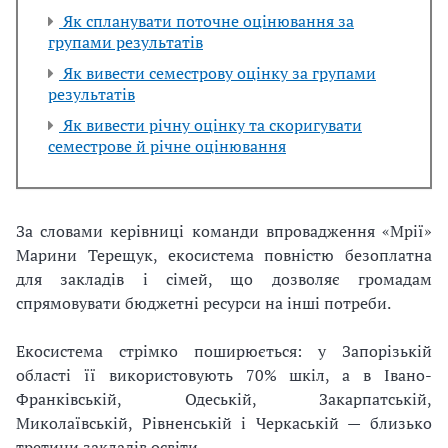
Як спланувати поточне оцінювання за
групами результатів
Як вивести семестрову оцінку за групами
результатів
Як вивести річну оцінку та скоригувати
семестрове й річне оцінювання
За словами керівниці команди впровадження «Мрії»
Марини Терещук, екосистема повністю безоплатна
для закладів і сімей, що дозволяє громадам
спрямовувати бюджетні ресурси на інші потреби.
Екосистема стрімко поширюється: у Запорізькій
області її використовують 70% шкіл, а в Івано-
Франківській, Одеській, Закарпатській,
Миколаївській, Рівненській і Черкаській — близько
третини закладів освіти.