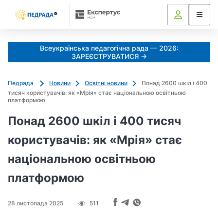
k
o
l
i
Всеукраїнська педагогічна рада — 2026:
a
ЗАРЕЄСТРУВАТИСЯ →
d
u
Педрада
Новини
Освітні новини
Понад 2600 шкіл і 400
j
тисяч користувачів: як «Мрія» стає національною освітньою
e
платформою
m
Понад 2600 шкіл і 400 тисяч
o
_
користувачів: як «Мрія» стає
s
національною освітньою
h
c
платформою
h
e
d
28 листопада 2025
511
r