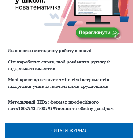
Як оновити методичну роботу в школі
Сім неробочих справ, щоб розбавити рутину й
підтримати колектив
Малі кроки до великих змін: сім інструментів
підтримки учнів із навчальними труднощами
Методичний TEDx: формат професійного
натх1002953410029299нення та обміну досвідом
ЧИТАТИ ЖУРНАЛ