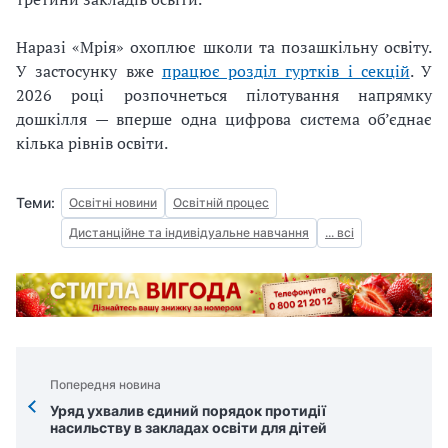
Наразі «Мрія» охоплює школи та позашкільну освіту.
У застосунку вже
працює розділ гуртків і секцій
. У
2026 році розпочнеться пілотування напрямку
дошкілля — вперше одна цифрова система об’єднає
кілька рівнів освіти.
Теми:
Освітні новини
Освітній процес
Дистанційне та індивідуальне навчання
... всі
Попередня новина
Уряд ухвалив єдиний порядок протидії
насильству в закладах освіти для дітей