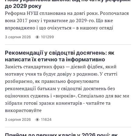
до 2029 року
Реформа НУШ спланована на довгі роки. Розпочалася
вона 2017 року і триватиме до 2029-го. Що вже
впроваджено і що очікується – в нашому огляді
3 серпня 2026
101299
Рекомендації у свідоцтві досягнень: як
написати їх етично та інформативно
Замість стандартних фраз — дієвий фідбек, який
мотивує учня та будує довіру з родиною. У статті
розбираємо, як правильно формулювати
рекомендації батькам у свідоцтві досягнень без
оціночних суджень і «вироків». Спеціально для вас ми
зібрали готові зразки коментарів - читайте та
використовуйте
3 серпня 2026
11624
Прийом до перших класів у 2026 році: як