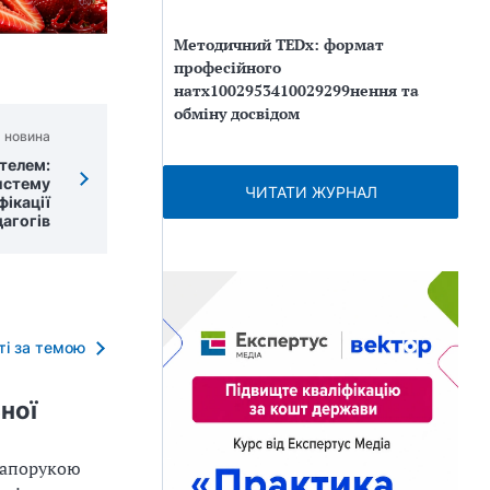
Методичний TEDx: формат
професійного
натх1002953410029299нення та
обміну досвідом
 новина
ителем:
истему
ЧИТАТИ ЖУРНАЛ
фікації
дагогів
тті за темою
ної
запорукою