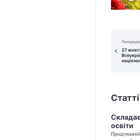
Попередн
27 жовт
Всеукра
націона
Статті
Складає
освіти
Продуманий,