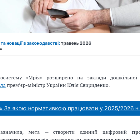
та новації в законодавстві:
травень 2026
ти
осистему «Мрія» розширено на заклади дошкільної 
ила
прем’єр-міністр України Юлія Свириденко.
 За якою нормативкою працювати у 2025/2026 н.
азначила, мета — створити єдиний цифровий
пр
ватиме дитину від дитсадка до завершення школи
.