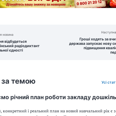
Наступна
я новина
Гроші ходять за вч
ня відбудеться
держава запускає нову с
їнський радіодиктант
підвищення квалі
льної єдності
пе
 за темою
Усі ста
мо річний план роботи закладу дошкіль
 конкретний і реальний план на новий навчальний рік є 