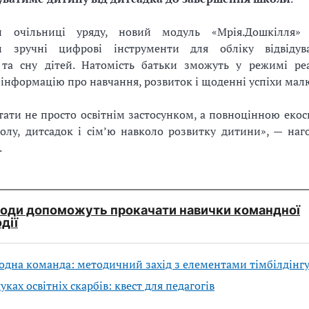
и очільниці уряду, новий модуль «Мрія.Дошкілля» 
м зручні цифрові інструменти для обліку відвідува
 та сну дітей. Натомість батьки зможуть у режимі ре
інформацію про навчання, розвиток і щоденні успіхи мал
тати не просто освітнім застосунком, а повноцінною екос
олу, дитсадок і сім’ю навколо розвитку дитини», — наг
.
ходи допоможуть прокачати навички командної
дії
дна команда: методичний захід з елементами тімбілдінг
ках освітніх скарбів: квест для педагогів