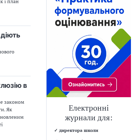
к і план
 діють
нового
клюзію в
не законом
Електронні
и. Як
журнали для:
 оновленим
ті
✓
директора школи