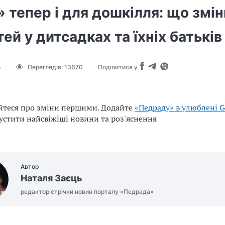
 тепер і для дошкілля: що змі
тей у дитсадках та їхніх батьків
5
Переглядів:
13670
Поділитися у
йтеся про зміни першими. Додайте
«Педраду» в улюблені G
устити найсвіжіші новини та роз'яснення
Автор
Наталя Заєць
редактор стрічки новин порталу «Педрада»