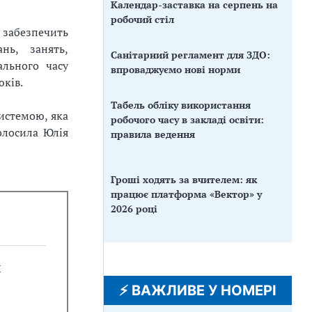
Календар-заставка на серпень на
робочий стіл
забезпечить
нь, занять,
Санітарний регламент для ЗДО:
ального часу
впроваджуємо нові норми
юків.
Табель обліку використання
истемою, яка
робочого часу в закладі освіти:
олосила Юлія
правила ведення
Гроші ходять за вчителем: як
працює платформа «Вектор» у
2026 році
у
⚡️ ВАЖЛИВЕ У НОМЕРІ