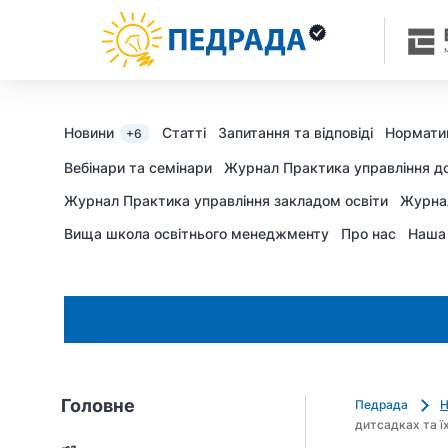
k
o
l
i
a
d
Новини
Статті
Запитання та відповіді
Нормати
+6
u
Вебінари та семінари
Журнал Практика управління д
j
Журнал Практика управління закладом освіти
Журна
e
m
Вища школа освітнього менеджменту
Про нас
Наша
o
_
s
h
c
h
e
Головне
Педрада
Н
d
дитсадках та їх
r