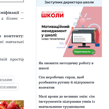
Заступник директора школи
міфікації
—
 а бізнес —
о контенту
:
ні навчальні
ній простір
Як оновити методичну роботу в
школі
Сім неробочих справ, щоб
батьками
розбавити рутину й підтримати
колектив
ітні новини
Малі кроки до великих змін: сім
інструментів підтримки учнів із
навчальними труднощами