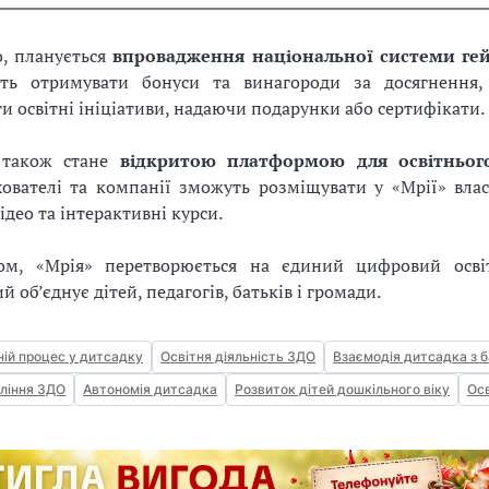
о, планується
впровадження національної системи гей
ть отримувати бонуси та винагороди за досягнення,
и освітні ініціативи, надаючи подарунки або сертифікати.
 також стане
відкритою платформою для освітньог
хователі та компанії зможуть розміщувати у «Мрії» влас
ідео та інтерактивні курси.
м, «Мрія» перетворюється на єдиний цифровий освіт
й об’єднує дітей, педагогів, батьків і громади.
ній процес у дитсадку
Освітня діяльність ЗДО
Взаємодія дитсадка з 
ління ЗДО
Автономія дитсадка
Розвиток дітей дошкільного віку
Осв