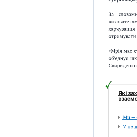
За словам
вихователя
харчування
отримувати 
«Мрія має с
об’єднує шк
Свириденко
Які за
взаємо
Ми — о
У пошу