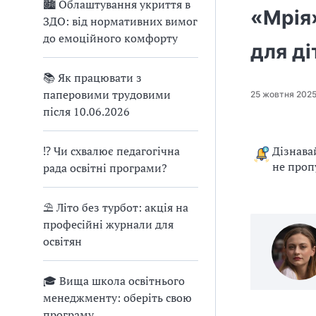
🏙 Облаштування укриття в
«Мрія»
u
ЗДО: від нормативних вимог
j
до емоційного комфорту
для ді
e
m
📚 Як працювати з
o
паперовими трудовими
25 жовтня 202
.
після 10.06.2026
d
o
c
⁉ Чи схвалює педагогічна
Дізнава
x
не проп
рада освітні програми?
⛱ Літо без турбот: акція на
професійні журнали для
освітян
🎓 Вища школа освітнього
менеджменту: оберіть свою
програму