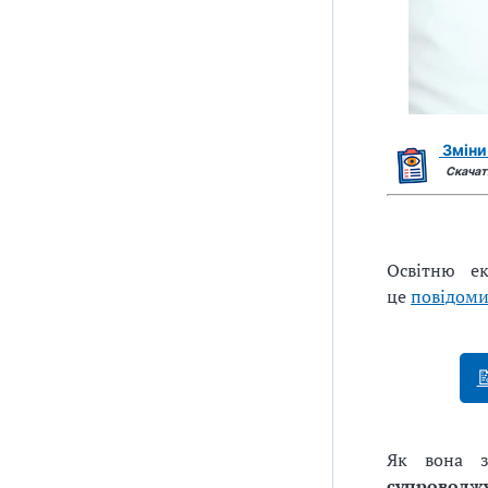
Зміни 
Скача
Освітню ек
це
повідом

Як вона з
супроводжу