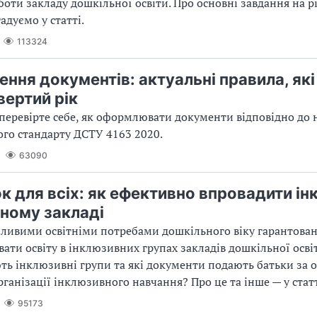
боти закладу дошкільної освіти. Про основні завдання на рі
адуємо у статті.
113324
ння документів: актуальні правила, які
вертий рік
 перевірте себе, як оформлювати документи відповідно до 
ого стандарту ДСТУ 4163 2020.
63090
к для всіх: як ефективно впровадити ін
ному закладі
бливими освітніми потребами дошкільного віку гарантова
вати освіту в інклюзивних групах закладів дошкільної освіт
ь інклюзивні групи та які документи подають батьки за
ганізації інклюзивного навчання? Про це та інше — у стат
95173