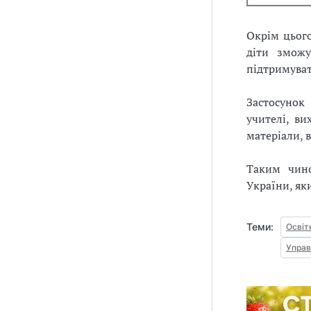
Окрім цьог
діти зможу
підтримуват
Застосунок
учителі, ви
матеріали, в
Таким чино
України, яки
Теми:
Освіт
Управ