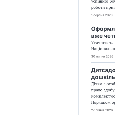
успішної ро
роботи приг
1 серпня 2026
Оформле
вже чет
Уточніть та
Націо­нальн
30 липня 2026
Дитсадо
дошкіль
Дітям з осо
право здобу
комплектуют
Порядком ор
27 липня 2026