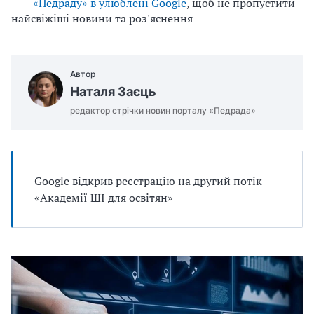
«Педраду» в улюблені Google
, щоб не пропустити
u
найсвіжіші новини та роз'яснення
j
e
m
Автор
o
Наталя Заєць
.
редактор стрічки новин порталу «Педрада»
d
o
c
x
Google відкрив реєстрацію на другий потік
«Академії ШІ для освітян»