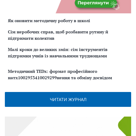
Як оновити методичну роботу в школі
Сім неробочих справ, щоб розбавити рутину й
підтримати колектив
Малі кроки до великих змін: сім інструментів
підтримки учнів із навчальними труднощами
Методичний TEDx: формат професійного
натх1002953410029299нення та обміну досвідом
ЧИТАТИ ЖУРНАЛ