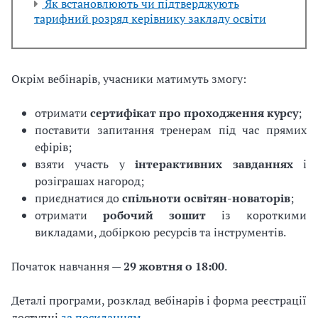
Як встановлюють чи підтверджують
тарифний розряд керівнику закладу освіти
Окрім вебінарів, учасники матимуть змогу:
отримати
сертифікат про проходження курсу
;
поставити запитання тренерам під час прямих
ефірів;
взяти участь у
інтерактивних завданнях
і
розіграшах нагород;
приєднатися до
спільноти освітян-новаторів
;
отримати
робочий зошит
із короткими
викладами, добіркою ресурсів та інструментів.
Початок навчання —
29 жовтня о 18:00
.
Деталі програми, розклад вебінарів і форма реєстрації
доступні
за посиланням
.