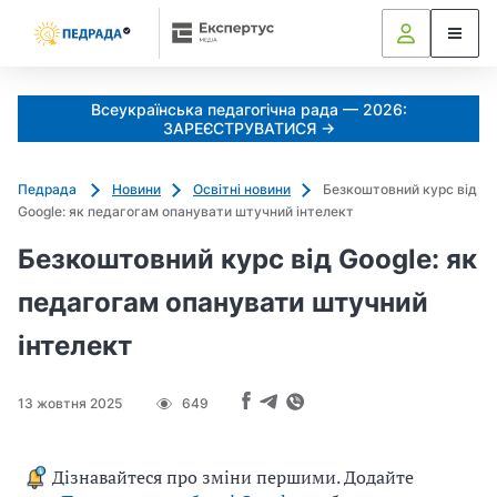
k
o
l
i
Всеукраїнська педагогічна рада — 2026:
a
ЗАРЕЄСТРУВАТИСЯ →
d
u
Педрада
Новини
Освітні новини
Безкоштовний курс від
j
Google: як педагогам опанувати штучний інтелект
e
m
Безкоштовний курс від Google: як
o
педагогам опанувати штучний
_
s
інтелект
h
c
13 жовтня 2025
649
h
e
d
Дізнавайтеся про зміни першими. Додайте
r