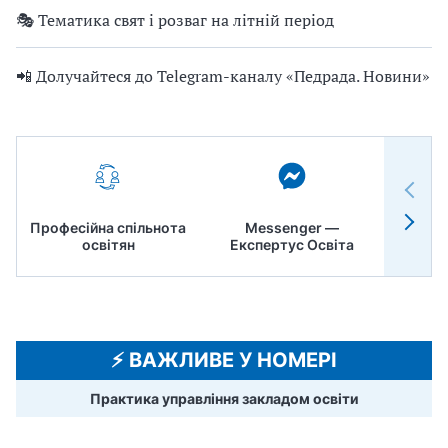
🎭 Тематика свят і розваг на літній період
📲 Долучайтеся до Telegram-каналу «Педрада. Новини»
Професійна спільнота
Messenger —
Педр
освітян
Експертус Освіта
⚡️ ВАЖЛИВЕ У НОМЕРІ
Практика управління закладом освіти