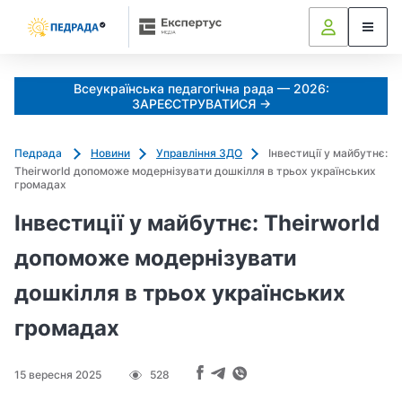
k
o
l
i
Всеукраїнська педагогічна рада — 2026:
a
ЗАРЕЄСТРУВАТИСЯ →
d
u
Педрада
Новини
Управління ЗДО
Інвестиції у майбутнє:
j
Theirworld допоможе модернізувати дошкілля в трьох українських
e
громадах
m
Інвестиції у майбутнє: Theirworld
o
_
допоможе модернізувати
s
дошкілля в трьох українських
h
c
громадах
h
e
d
15 вересня 2025
528
r