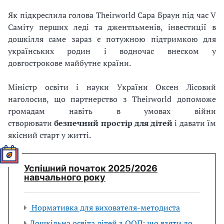
Як підкреслила голова Theirworld Сара Браун під час V
Саміту перших леді та джентльменів, інвестиції в
дошкілля саме зараз є потужною підтримкою для
українських родин і водночас внеском у
довгострокове майбутнє країни.
Міністр освіти і науки України Оксен Лісовий
наголосив, що партнерство з Theirworld допоможе
громадам навіть в умовах війни
створювати
безпечний простір для дітей
і давати їм
якісний старт у житті.
Успішний початок 2025/2026
навчального року
Нормативка для вихователя-методиста
Дошкільна освіта дітей з ООП: що взяти до