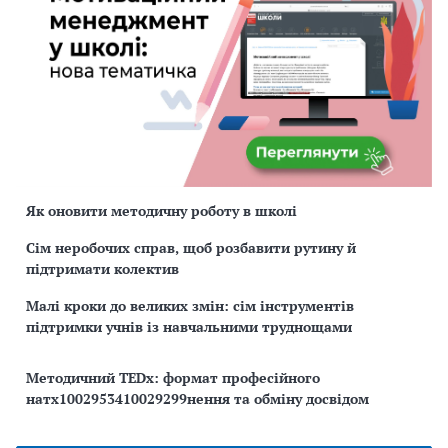
Як оновити методичну роботу в школі
Сім неробочих справ, щоб розбавити рутину й
підтримати колектив
Малі кроки до великих змін: сім інструментів
підтримки учнів із навчальними труднощами
Методичний TEDx: формат професійного
натх1002953410029299нення та обміну досвідом