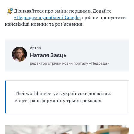
u
Дізнавайтеся про зміни першими. Додайте
j
«Педраду» в улюблені Google
, щоб не пропустити
e
найсвіжіші новини та роз'яснення
m
o
.
Автор
d
Наталя Заєць
o
c
редактор стрічки новин порталу «Педрада»
x
Theirworld інвестує в українське дошкілля:
старт трансформації у трьох громадах