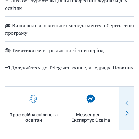
⛱ Літо без турбот: акція на професійні журнали для
освітян
🎓 Вища школа освітнього менеджменту: оберіть свою
програму
🎭 Тематика свят і розваг на літній період
📲 Долучайтеся до Telegram-каналу «Педрада. Новини»
Професійна спільнота
Messenger —
Педр
освітян
Експертус Освіта