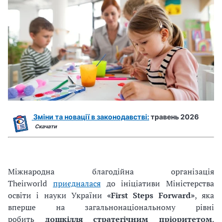
Зміни та новації в законодавстві:
травень 2026
Скачати
Міжнародна благодійна організація
Theirworld
приєдналася
до ініціативи Міністерства
освіти і науки України
«First Steps Forward»
, яка
вперше на загальнонаціональному рівні
робить
дошкілля стратегічним пріоритетом
.