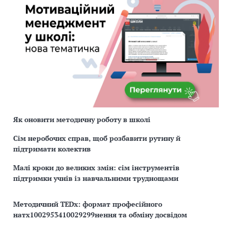
Як оновити методичну роботу в школі
Сім неробочих справ, щоб розбавити рутину й
підтримати колектив
Малі кроки до великих змін: сім інструментів
підтримки учнів із навчальними труднощами
Методичний TEDx: формат професійного
натх1002953410029299нення та обміну досвідом