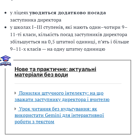
у ліцеях
уводиться додатково посада
заступника директора
у школах I–III ступенів, які мають один–чотири 9–
11-ті класи, кількість посад заступників директора
збільшується на 0,5 штатної одиниці, п’ять і більше
9–11-х класів — на одну штатну одиницю
Нове та практичне: актуальні
матеріали без води
Помилки штучного інтелекту: на що
зважати заступнику директора і вчителю
Урок читання без нудьгування: як
використати Gemini для інтерактивної
роботи з текстом