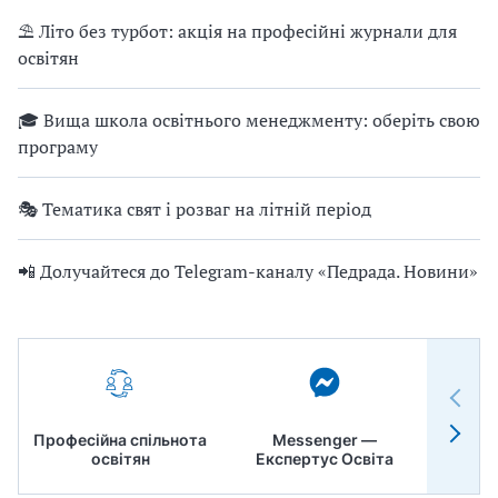
⛱ Літо без турбот: акція на професійні журнали для
освітян
🎓 Вища школа освітнього менеджменту: оберіть свою
програму
🎭 Тематика свят і розваг на літній період
📲 Долучайтеся до Telegram-каналу «Педрада. Новини»
Професійна спільнота
Messenger —
Педр
освітян
Експертус Освіта