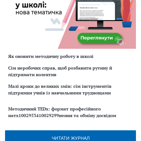
Як оновити методичну роботу в школі
Сім неробочих справ, щоб розбавити рутину й
підтримати колектив
Малі кроки до великих змін: сім інструментів
підтримки учнів із навчальними труднощами
Методичний TEDx: формат професійного
натх1002953410029299нення та обміну досвідом
ЧИТАТИ ЖУРНАЛ