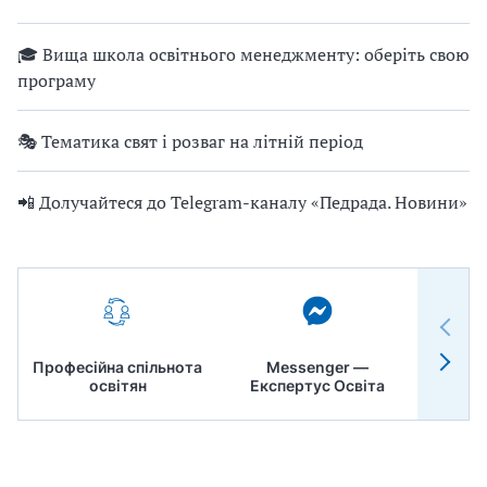
🎓 Вища школа освітнього менеджменту: оберіть свою
програму
🎭 Тематика свят і розваг на літній період
📲 Долучайтеся до Telegram-каналу «Педрада. Новини»
Професійна спільнота
Messenger —
Педр
освітян
Експертус Освіта