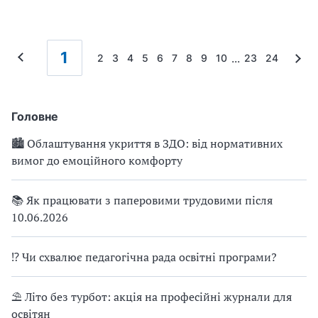
1
...
2
3
4
5
6
7
8
9
10
23
24
Головне
🏙 Облаштування укриття в ЗДО: від нормативних
вимог до емоційного комфорту
📚 Як працювати з паперовими трудовими після
10.06.2026
⁉ Чи схвалює педагогічна рада освітні програми?
⛱ Літо без турбот: акція на професійні журнали для
освітян