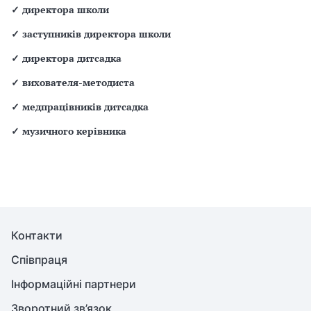
✓
директора школи
✓
заступників директора школи
✓
директора дитсадка
✓
вихователя-методиста
✓
медпрацівників дитсадка
✓
музичного керівника
Контакти
Співпраця
Інформаційні партнери
Зворотний зв’язок