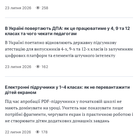
23 липня 2026
258
В Україні повертають ДПА: як це працюватиме у 4, 9 та 12
класах та чого чекати педагогам
В Україні поетапно відновлюють державну підсумкову
атестацію для випускників 4-х, 9-х та 12-х класів із залученням
цифрових платформ та елементів штучного інтелекту
23 липня 2026
162
Електронні підручники у 1–4 класах: як не перевантажити
дітей екраном
Під час апробації PDF-підручники у початковій школі не
мають домінувати на уроці. Учитель має показувати лише
потрібні фрагменти, чергувати екран із практичною роботою і
не створювати дітям додаткових домашніх завдань
22 липня 2026
178