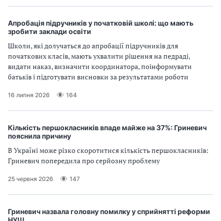
Апробація підручників у початковій школі: що мають
зробити заклади освіти
Школи, які долучаться до апробації підручників для
початкових класів, мають ухвалити рішення на педраді,
видати наказ, визначити координатора, поінформувати
батьків і підготувати висновки за результатами роботи
16 липня 2026
164
Кількість першокласників впаде майже на 37%: Гриневич
пояснила причину
В Україні може різко скоротитися кількість першокласників:
Гриневич попередила про серйозну проблему
25 червня 2026
147
Гриневич назвала головну помилку у сприйнятті реформи
НУШ