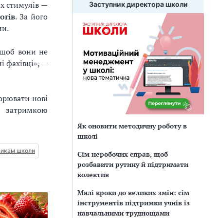
х стимулів —
Заступник директора школи
огів
. За його
ни.
 щоб вони не
і фахівці», —
ворювати нові
, затримкою
Як оновити методичну роботу в
школі
никам школи
Сім неробочих справ, щоб
розбавити рутину й підтримати
колектив
Малі кроки до великих змін: сім
інструментів підтримки учнів із
навчальними труднощами