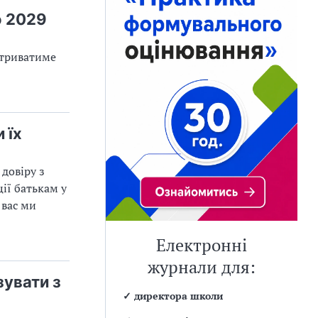
о 2029
 триватиме
 їх
 довіру з
ії батькам у
 вас ми
Електронні
журнали для:
зувати з
✓
директора школи