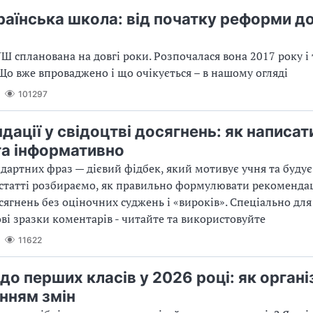
раїнська школа: від початку реформи д
 спланована на довгі роки. Розпочалася вона 2017 року і
 Що вже впроваджено і що очікується – в нашому огляді
101297
ації у свідоцтві досягнень: як написати
та інформативно
ндартних фраз — дієвий фідбек, який мотивує учня та будує
статті розбираємо, як правильно формулювати рекомендац
осягнень без оціночних суджень і «вироків». Спеціально для
ові зразки коментарів - читайте та використовуйте
11622
о перших класів у 2026 році: як органі
нням змін