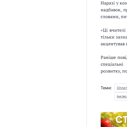
Наразі у ко
надбавок, 
словами, пи
«Ці вчителі
тільки зали
акцентував 
Раніше пові
спеціальні
розвитку, п
Теми:
Оплат
Інклю