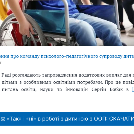
ння про команду психолого-педагогічного супроводу дит
И
 Раді розглядають запровадження додаткових виплат для п
 дітьми з особливими освітніми потребами. Про це пові
 питань освіти, науки та інновацій Сергій Бабак в
⚖ «Так» і «ні» в роботі з дитиною з ООП: СКАЧАТ