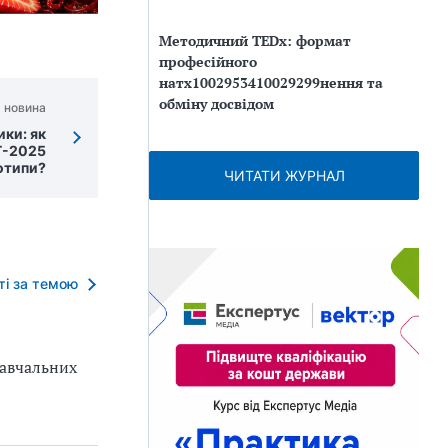
Методичний TEDx: формат
професійного
натх1002953410029299нення та
обміну досвідом
 новина
ки: як
Т-2025
отипи?
ЧИТАТИ ЖУРНАЛ
тті за темою
навчальних