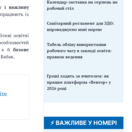
Календар-заставка на серпень на
у і важливу
робочий стіл
і працюють із
Санітарний регламент для ЗДО:
впроваджуємо нові норми
ливі освітні
особливостей
Табель обліку використання
, а й
базове
робочого часу в закладі освіти:
 Бабак.
правила ведення
Гроші ходять за вчителем: як
працює платформа «Вектор» у
2026 році
їти
⚡️ ВАЖЛИВЕ У НОМЕРІ