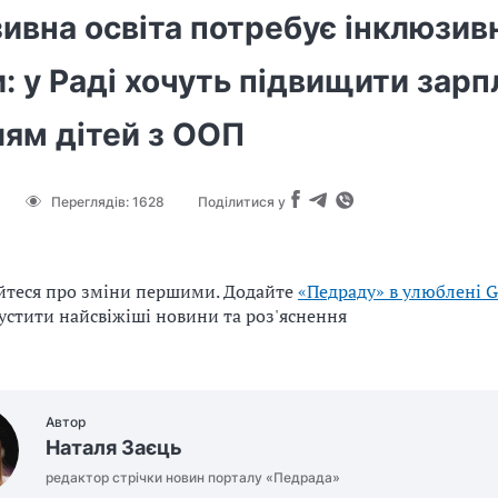
ивна освіта потребує інклюзив
: у Раді хочуть підвищити зарп
лям дітей з ООП
Переглядів:
1628
Поділитися у
йтеся про зміни першими. Додайте
«Педраду» в улюблені G
устити найсвіжіші новини та роз'яснення
Автор
Наталя Заєць
редактор стрічки новин порталу «Педрада»