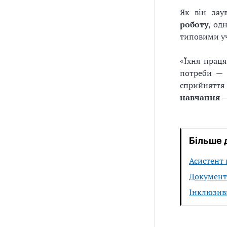
Як він зау
роботу
, од
типовими у
«Їхня праця
потреби — 
сприйняття
навчання —
Більше 
Асистент 
Документа
Інклюзивн