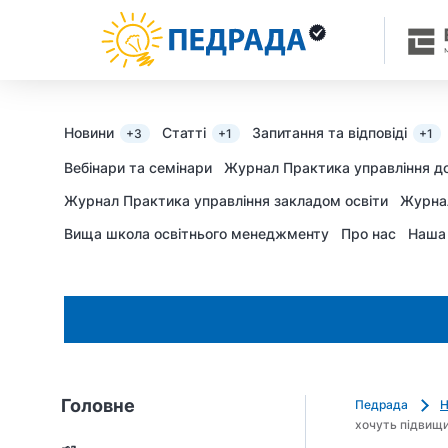
Новини
Статті
Запитання та відповіді
+3
+1
+1
Вебінари та семінари
Журнал Практика управління д
Журнал Практика управління закладом освіти
Журна
Вища школа освітнього менеджменту
Про нас
Наша
Головне
Педрада
Н
хочуть підвищи