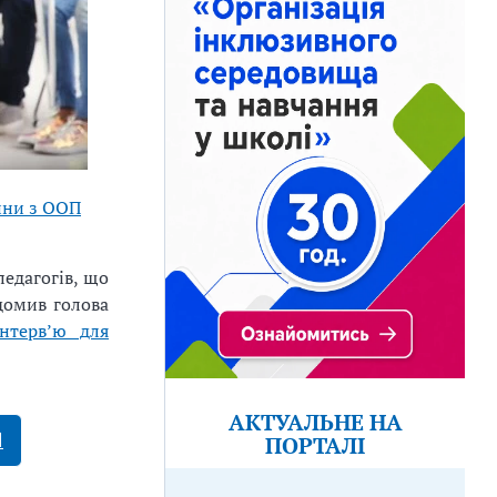
ини з ООП
едагогів, що
домив голова
інтерв’ю для
АКТУАЛЬНЕ НА
И
ПОРТАЛІ