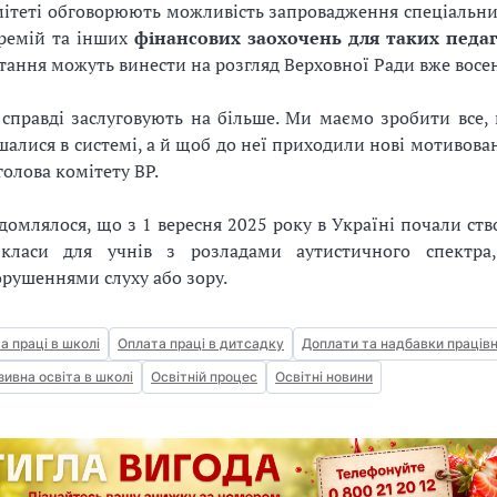
мітеті обговорюють можливість запровадження спеціальни
премій та інших
фінансових заохочень для таких педаг
тання можуть винести на розгляд Верховної Ради вже восе
 справді заслуговують на більше. Ми маємо зробити все,
шалися в системі, а й щоб до неї приходили нові мотивован
голова комітету ВР.
домлялося, що з 1 вересня 2025 року в Україні почали ст
 класи для учнів з розладами аутистичного спектра
орушеннями слуху або зору.
а праці в школі
Оплата праці в дитсадку
Доплати та надбавки праців
зивна освіта в школі
Освітній процес
Освітні новини