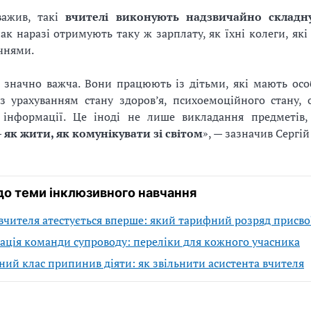
важив, такі
вчителі виконують надзвичайно складн
нак наразі отримують таку ж зарплату, як їхні колеги, як
чнями.
 значно важча. Вони працюють із дітьми, які мають особ
з урахуванням стану здоров’я, психоемоційного стану, 
 інформації. Це іноді не лише викладання предметів
 як жити, як комунікувати зі світом
», — зазначив Сергій
до теми інклюзивного навчання
вчителя атестується вперше: який тарифний розряд присво
ція команди супроводу: переліки для кожного учасника
ий клас припинив діяти: як звільнити асистента вчителя