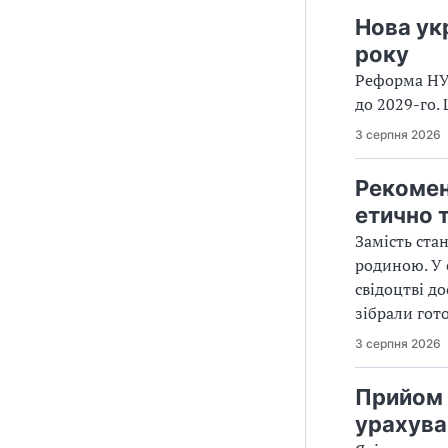
Нова ук
року
Реформа НУШ
до 2029-го.
3 серпня 2026
Рекоменд
етично 
Замість ста
родиною. У 
свідоцтві д
зібрали гот
3 серпня 2026
Прийом д
урахува