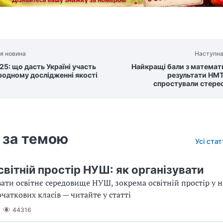
я новина
Наступна
25: що дасть Україні участь
Найкращі бали з математи
родному дослідженні якості
результати НМ
спростували стере
 за темою
Усі ста
світній простір НУШ: як організувати
вати освітнє середовище НУШ, зокрема освітній простір у 
чаткових класів — читайте у статті
44316