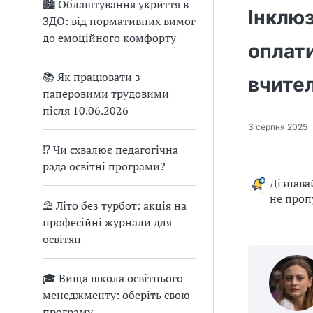
🏙 Облаштування укриття в
Інклюз
ЗДО: від нормативних вимог
до емоційного комфорту
оплати
📚 Як працювати з
вчите
паперовими трудовими
після 10.06.2026
3 серпня 2025
⁉ Чи схвалює педагогічна
рада освітні програми?
Дізнава
не проп
⛱ Літо без турбот: акція на
професійні журнали для
освітян
🎓 Вища школа освітнього
менеджменту: оберіть свою
програму