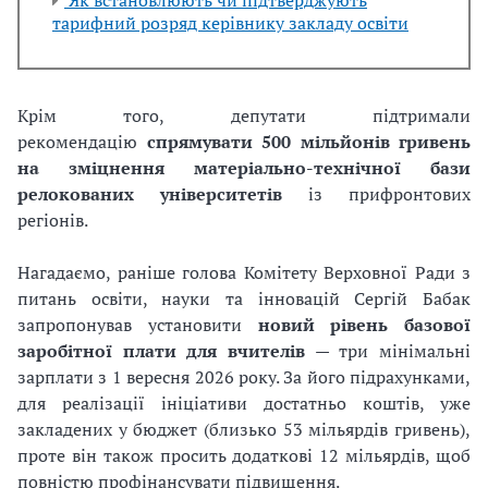
Як встановлюють чи підтверджують
тарифний розряд керівнику закладу освіти
Крім того, депутати підтримали
рекомендацію
спрямувати 500 мільйонів гривень
на зміцнення матеріально-технічної бази
релокованих університетів
із прифронтових
регіонів.
Нагадаємо, раніше голова Комітету Верховної Ради з
питань освіти, науки та інновацій Сергій Бабак
запропонував установити
новий рівень базової
заробітної плати для вчителів
— три мінімальні
зарплати з 1 вересня 2026 року. За його підрахунками,
для реалізації ініціативи достатньо коштів, уже
закладених у бюджет (близько 53 мільярдів гривень),
проте він також просить додаткові 12 мільярдів, щоб
повністю профінансувати підвищення.