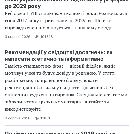
до 2029 року
Реформа НУШ спланована на довгі роки. Розпочалася
вона 2017 року і триватиме до 2029-го. Що вже
впроваджено і що очікується – в нашому огляді
3 серпня 2026
101318
Рекомендації у свідоцтві досягнень: як
написати їх етично та інформативно
Замість стандартних фраз — дієвий фідбек, який
мотивує учня та будує довіру з родиною. У статті
розбираємо, як правильно формулювати
рекомендації батькам у свідоцтві досягнень без
оціночних суджень і «вироків». Спеціально для вас ми
зібрали готові зразки коментарів - читайте та
використовуйте
3 серпня 2026
11651
Прийом до перших класів у 2026 році: як