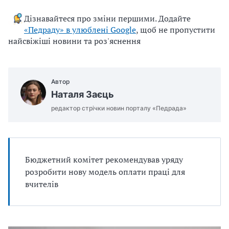
u
Дізнавайтеся про зміни першими. Додайте
j
«Педраду» в улюблені Google
, щоб не пропустити
e
найсвіжіші новини та роз'яснення
m
o
.
Автор
d
Наталя Заєць
o
c
редактор стрічки новин порталу «Педрада»
x
Бюджетний комітет рекомендував уряду
розробити нову модель оплати праці для
вчителів