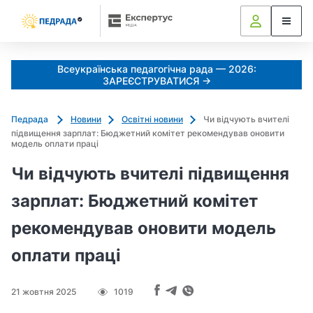
k
o
l
i
Всеукраїнська педагогічна рада — 2026:
a
ЗАРЕЄСТРУВАТИСЯ →
d
u
Педрада
Новини
Освітні новини
Чи відчують вчителі
j
підвищення зарплат: Бюджетний комітет рекомендував оновити
e
модель оплати праці
m
Чи відчують вчителі підвищення
o
_
зарплат: Бюджетний комітет
s
рекомендував оновити модель
h
c
оплати праці
h
e
d
21 жовтня 2025
1019
r