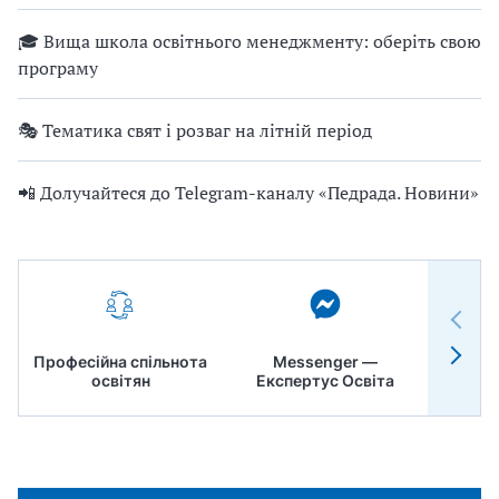
🎓 Вища школа освітнього менеджменту: оберіть свою
програму
🎭 Тематика свят і розваг на літній період
📲 Долучайтеся до Telegram-каналу «Педрада. Новини»
Професійна спільнота
Messenger —
Педр
освітян
Експертус Освіта