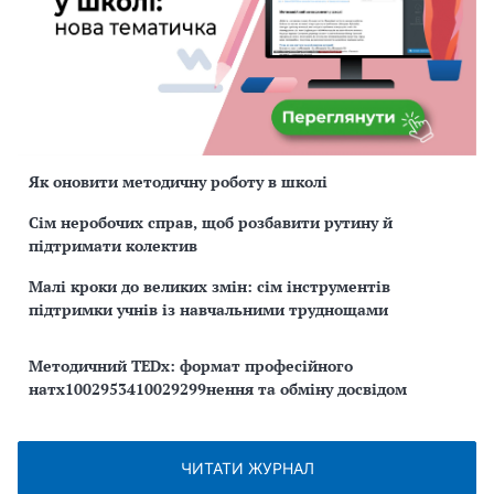
Як оновити методичну роботу в школі
Сім неробочих справ, щоб розбавити рутину й
підтримати колектив
Малі кроки до великих змін: сім інструментів
підтримки учнів із навчальними труднощами
Методичний TEDx: формат професійного
натх1002953410029299нення та обміну досвідом
ЧИТАТИ ЖУРНАЛ