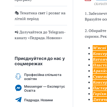
СКАЧАТ
🎭 Тематика свят і розваг на
1. Забезпеч
літній період
Врахуйте ос
2. Обирайте
📲 Долучайтеся до Telegram-
сирими. Рек
каналу «Педрада. Новини»
М’ясні
Консер
Приєднуйтеся до нас у
Батонч
соцмережах
Пластів
Арахіс
Професійна спільнота
Сушені
освітян
Консер
Messenger — Експертус
Пастер
Освіта
Горіхи
Дитяче
Педрада. Новини