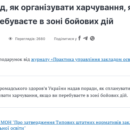
д, як організувати харчування,
ебуваєте в зоні бойових дій
Переглядів:
2680
Поділитися у
подарунок від
журналу «Практика управління закладом осв
ромадського здоров’я України надав поради, як спланувати
увати харчування, якщо ви перебуваєте в зоні бойових дій.
МОН "Про затвердження Типових штатних нормативів зак
ьної освіти"