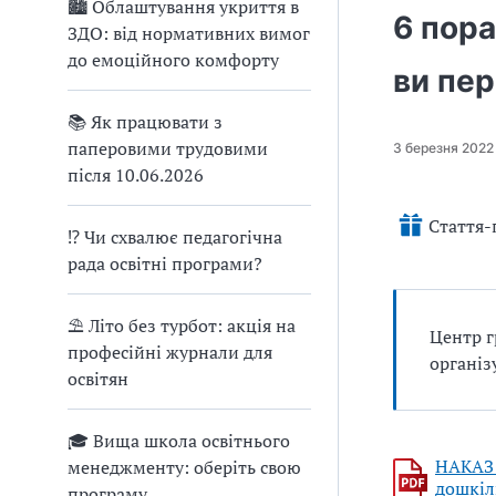
🏙 Облаштування укриття в
6 пора
ЗДО: від нормативних вимог
до емоційного комфорту
ви пер
📚 Як працювати з
паперовими трудовими
3 березня 2022
після 10.06.2026
Стаття-
⁉ Чи схвалює педагогічна
рада освітні програми?
⛱ Літо без турбот: акція на
Центр г
професійні журнали для
організ
освітян
🎓 Вища школа освітнього
НАКАЗ 
менеджменту: оберіть свою
дошкіл
програму