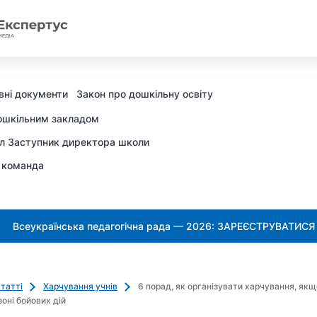
вні документи
Закон про дошкільну освіту
ошкільним закладом
л Заступник директора школи
 команда
Всеукраїнська педагогічна рада — 2026: ЗАРЕЄСТРУВАТИСЯ
татті
Харчування учнів
6 порад, як організувати харчування, якщ
оні бойових дій