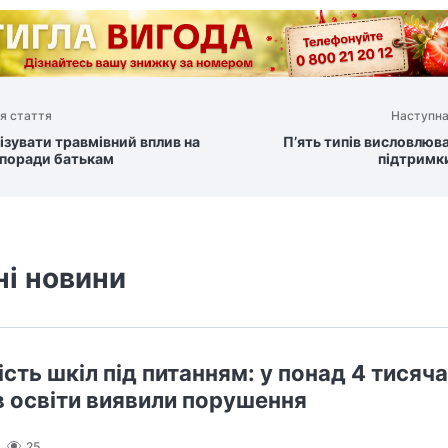
я стаття
Наступна
мізувати травмівний вплив на
Пʼять типів висловлюв
 поради батькам
підтримки
ні новини
сть шкіл під питанням: у понад 4 тисяч
в освіти виявили порушення
25