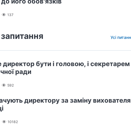
 до його обов'язків
137
 запитання
Усі питанн
 директор бути і головою, і секретарем
ічної ради
592
ачують директору за заміну вихователя,
ці
10182