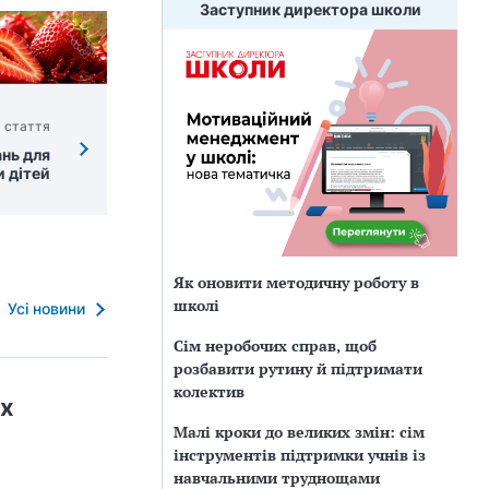
Заступник директора школи
 стаття
ань для
 дітей
Як оновити методичну роботу в
школі
Усі новини
Сім неробочих справ, щоб
розбавити рутину й підтримати
колектив
ах
Малі кроки до великих змін: сім
інструментів підтримки учнів із
навчальними труднощами