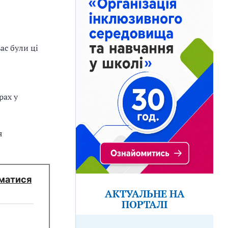
ас були ці
рах у
я
иматися
АКТУАЛЬНЕ НА
ПОРТАЛІ