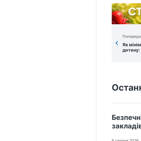
Попередн
Як міні
дитину:
Остан
Безпечні
закладі
6 серпня 2026