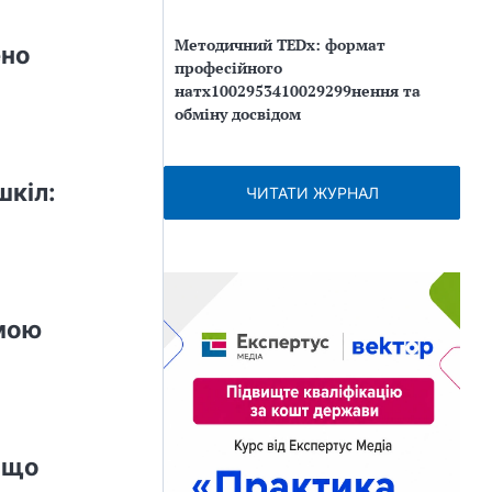
Методичний TEDx: формат
ено
професійного
натх1002953410029299нення та
обміну досвідом
шкіл:
ЧИТАТИ ЖУРНАЛ
амою
: що