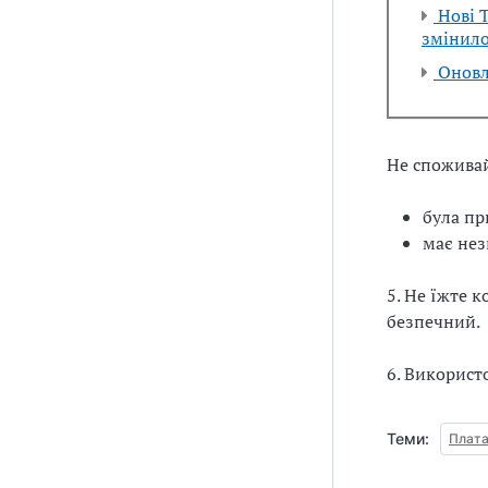
Нові Т
змінило
Оновлю
Не споживайт
була пр
має нез
5. Не їжте к
безпечний.
6. Використ
Теми:
Плата