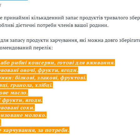
И
те принаймні кількаденний запас продуктів тривалого збер
обливі дієтичні потреби членів вашої родини.
 для запасу продукти харчування, які можна довго зберігат
омендований перелік:
 або рибні консерви, готові для вживання.
вовані овочі, фрукти, ягоди.
ики: білкові, злакові, фруктові.
ці, гранола, хлібці.
ове масло.
 фрукти, ягоди.
вовані соки.
изоване молоко.
.
 харчування, за потреби.