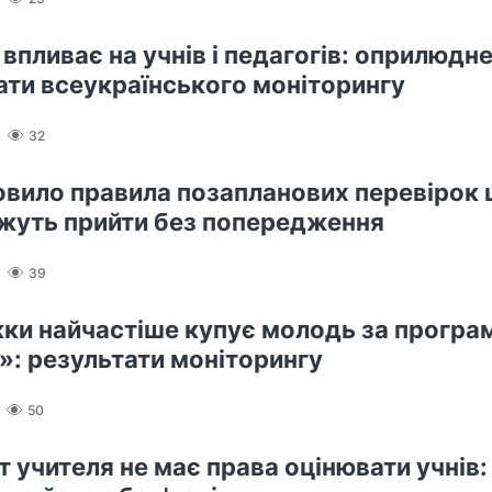
 впливає на учнів і педагогів: оприлюдн
ати всеукраїнського моніторингу
32
вило правила позапланових перевірок 
жуть прийти без попередження
39
жки найчастіше купує молодь за прогр
»: результати моніторингу
50
т учителя не має права оцінювати учнів