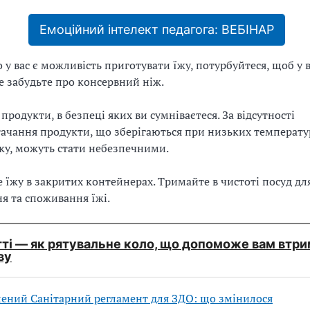
Емоційний інтелект педагога: ВЕБІНАР
 у вас є можливість приготувати їжу, потурбуйтеся, щоб у в
е забудьте про консервний ніж.
і продукти, в безпеці яких ви сумніваєтеся. За відсутності
ачання продукти, що зберігаються при низьких температу
у, можуть стати небезпечними.
те їжу в закритих контейнерах. Тримайте в чистоті посуд дл
я та споживання їжі.
тті — як рятувальне коло, що допоможе вам втр
ву
ений Санітарний регламент для ЗДО: що змінилося