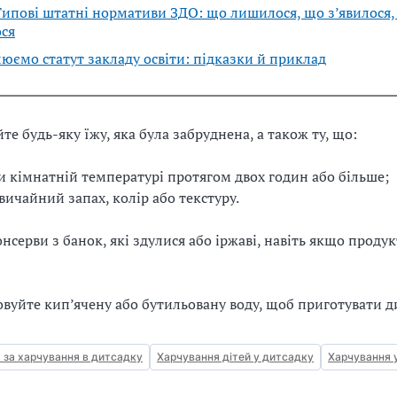
ипові штатні нормативи ЗДО: що лишилося, що з’явилося,
ся
ємо статут закладу освіти: підказки й приклад
е будь-яку їжу, яка була забруднена, а також ту, що:
и кімнатній температурі протягом двох годин або більше;
вичайний запах, колір або текстуру.
онсерви з банок, які здулися або іржаві, навіть якщо продук
овуйте кип’ячену або бутильовану воду, щоб приготувати д
 за харчування в дитсадку
Харчування дітей у дитсадку
Харчування 