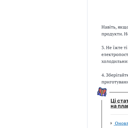
Навіть, якщо
продукти. Н
3. Не їжте т
електропост
холодильник
4. Зберігай
приготуванн
Ці ста
на пла
Оновл