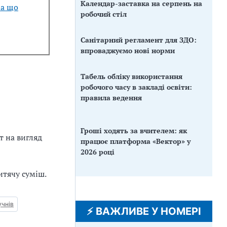
Календар-заставка на серпень на
 а що
робочий стіл
Санітарний регламент для ЗДО:
впроваджуємо нові норми
Табель обліку використання
робочого часу в закладі освіти:
правила ведення
Гроші ходять за вчителем: як
т на вигляд
працює платформа «Вектор» у
2026 році
итячу суміш.
учнів
⚡️ ВАЖЛИВЕ У НОМЕРІ