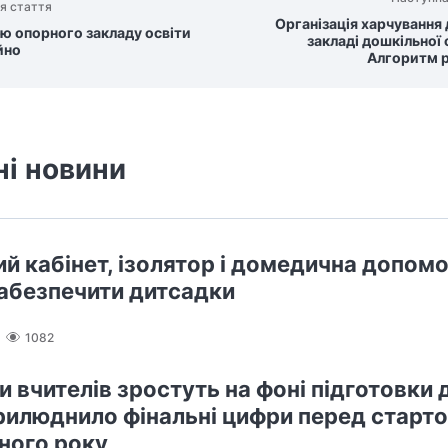
я стаття
Організація харчування 
ію опорного закладу освіти
закладі дошкільної 
йно
Алгоритм 
ні новини
й кабінет, ізолятор і домедична допомо
абезпечити дитсадки
1082
 вчителів зростуть на фоні підготовки 
илюднило фінальні цифри перед старт
ного року