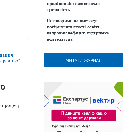
працівників: визначаємо
тривалість
Поговоримо на чистоту:
погіршення якості освіти,
кадровий дефіцит, підтримка
вчительства
адання
середньої
ЧИТАТИ ЖУРНАЛ
го
о процесу