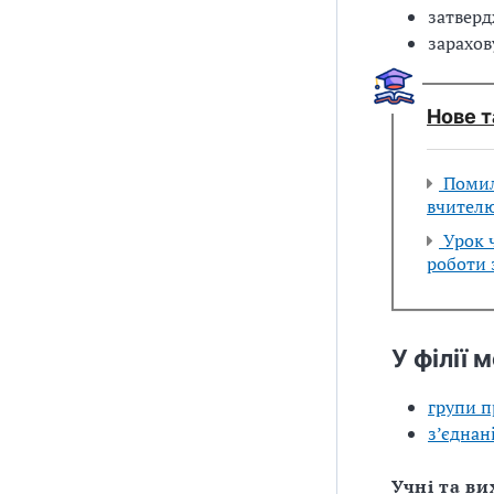
затверд
зарахов
Нове т
Помилк
вчител
Урок ч
роботи 
У філії 
групи п
з’єднан
Учні та ви