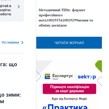
дітей в
Методичний TEDx: формат
освіти:
роботи
професійного
натх1002953410029299нення та
обміну досвідом
Усі новини
ЧИТАТИ ЖУРНАЛ
га: що
до зими:
ом