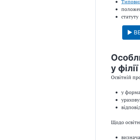
Типовим
положе
статуту
▶ ВЕ
Особли
у філії
Освітній пр
у форма
урахову
відпові
Щодо освітн
визнач