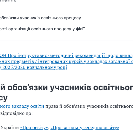
обов’язки учасників освітнього процесу
сті організації освітнього процесу у філії
ОН Про інструктивно-методичні рекомендації щодо викл
них предметів / інтегрованих курсів у закладах загальної 
 у 2025/2026 навчальному році
й обов’язки учасників освітньо
су
рного закладу освіти
права й обов’язки учасників освітньог
відповідно до:
 України
«Про освіту»
,
«Про загальну середню освіту»