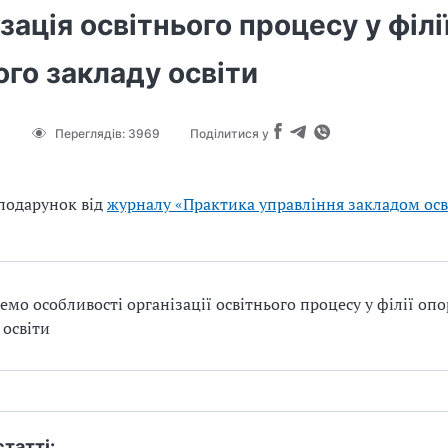
зація освітнього процесу у філі
го закладу освіти
8
Переглядів:
3969
Поділитися у
подарунок від
журналу «Практика управління закладом осв
емо особливості організації освітнього процесу у філії оп
 освіти
статті: