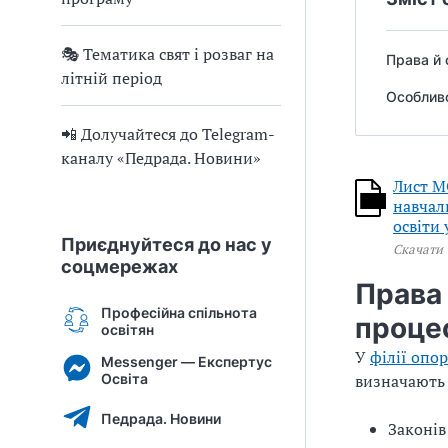
🎭 Тематика свят і розваг на
Права й 
літній період
Особливо
📲 Долучайтеся до Telegram-
каналу «Педрада. Новини»
Лист М
навчаль
освіти
Приєднуйтеся до нас у
Скачати
соцмережах
Права 
Професійна спільнота
проце
освітян
У
філії опо
Messenger — Експертус
Освіта
визначають 
Педрада. Новини
Законів