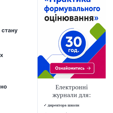
 стану
ах
ено
Електронні
журнали для:
✓
директора школи