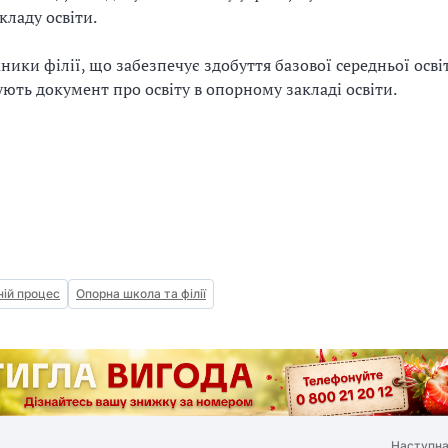
кладу освіти.
ники філії, що забезпечує здобуття базової середньої осві
ють документ про освіту в опорному закладі освіти.
ній процес
Опорна школа та філії
Наступна