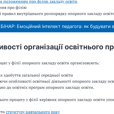
 положенням про філію закладу освіти
ння про філію
 і правил внутрішнього розпорядку опорного закладу освіт
БІНАР: Емоційний інтелект педагога: як будувати 
вості організації освітнього п
оцес у філії опорного закладу освіти організовують:
х здобуття загальної середньої освіти
ючи особливості освітньої діяльності опорного закладу осв
дно до освітніх програм опорного закладу освіти.
ього процесу у філії керівник опорного закладу освіти уп
ати
структуру навчального року