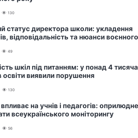
130
й статус директора школи: укладення
ів, відповідальність та нюанси воєнного
49
сть шкіл під питанням: у понад 4 тисяч
в освіти виявили порушення
130
 впливає на учнів і педагогів: оприлюдн
ати всеукраїнського моніторингу
56