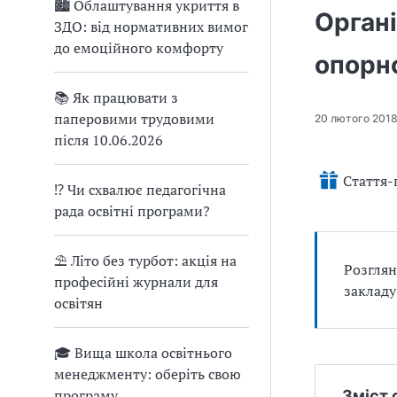
🏙 Облаштування укриття в
Органі
ЗДО: від нормативних вимог
до емоційного комфорту
опорно
📚 Як працювати з
паперовими трудовими
20 лютого 201
після 10.06.2026
Стаття-
⁉ Чи схвалює педагогічна
рада освітні програми?
⛱ Літо без турбот: акція на
Розглян
професійні журнали для
закладу
освітян
🎓 Вища школа освітнього
менеджменту: оберіть свою
програму
Зміст 