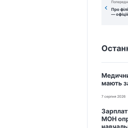
Попередн
Про філ
— офіці
Остан
Медични
мають з
7 серпня 2026
Зарплати
МОН опр
навчаль