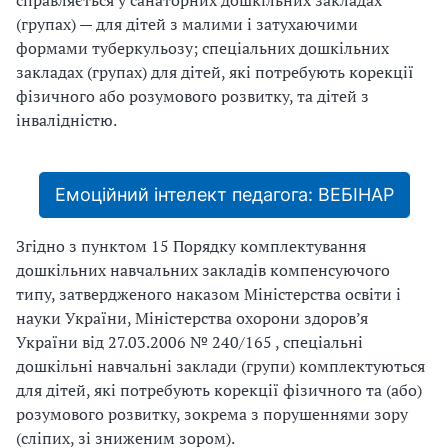
справляється у санаторних дошкiльних закладах
(групах) — для дiтей з малими i затухаючими
формами туберкульозу; спецiальних дошкiльних
закладах (групах) для дiтей, якi потребують корекцiї
фiзичного або розумового розвитку, та дiтей з
iнвалiднiстю.
Емоційний інтелект педагога: ВЕБІНАР
Згiдно з
пунктом 15 Порядку комплектування
дошкiльних навчальних закладiв компенсуючого
типу, затвердженого наказом Мiнiстерства освiти i
науки України, Мiнiстерства охорони здоров’я
України вiд 27.03.2006 № 240/165
, спецiальнi
дошкiльнi навчальнi заклади (групи) комплектуються
для дiтей, якi потребують корекцiї фiзичного та (або)
розумового розвитку, зокрема з порушеннями зору
(слiпих, зi зниженим зором).