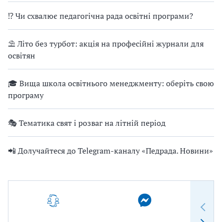
⁉ Чи схвалює педагогічна рада освітні програми?
⛱ Літо без турбот: акція на професійні журнали для
освітян
🎓 Вища школа освітнього менеджменту: оберіть свою
програму
🎭 Тематика свят і розваг на літній період
📲 Долучайтеся до Telegram-каналу «Педрада. Новини»