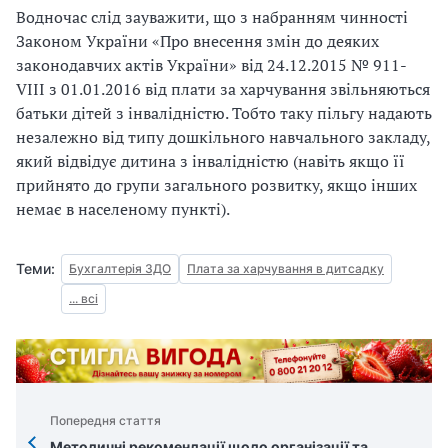
Водночас слiд зауважити, що з набранням чинностi
Законом України «Про внесення змiн до деяких
законодавчих актiв України» вiд 24.12.2015 № 911-
VIII
з 01.01.2016 вiд плати за харчування звiльняються
батьки дiтей з iнвалiднiстю. Тобто таку пiльгу надають
незалежно вiд типу дошкiльного навчального закладу,
який вiдвiдує дитина з iнвалiднiстю (навiть якщо її
прийнято до групи загального розвитку, якщо iнших
немає в населеному пункті).
Теми:
Бухгалтерія ЗДО
Плата за харчування в дитсадку
... всі
Попередня стаття
Методичні рекомендації щодо організації та