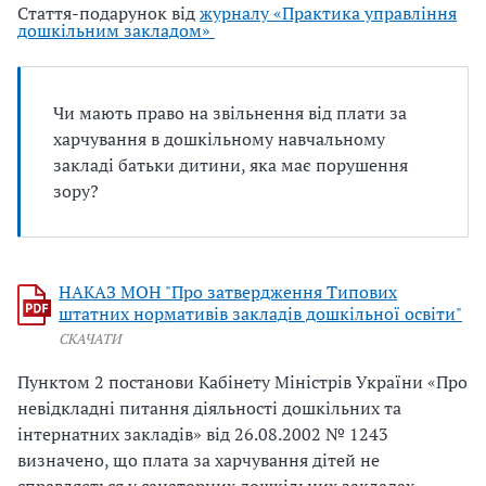
Стаття-подарунок від
журналу «Практика управління
дошкільним закладом»
Чи мають право на звiльнення вiд плати за
харчування в дошкiльному навчальному
закладi батьки дитини, яка має порушення
зору?
НАКАЗ МОН "Про затвердження Типових
штатних нормативів закладів дошкільної освіти"
СКАЧАТИ
Пунктом 2 постанови Кабiнету Мiнiстрiв України «Про
невiдкладнi питання дiяльностi дошкiльних та
iнтернатних закладiв» вiд 26.08.2002 № 1243
визначено, що плата за харчування дiтей не