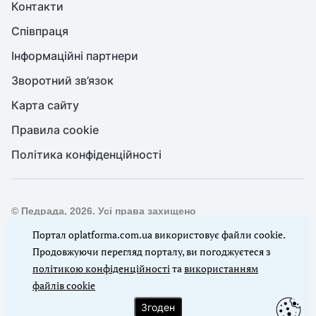
Контакти
Співпраця
Інформаційні партнери
Зворотний зв’язок
Карта сайту
Правила cookie
Політика конфіденційності
© Педрада, 2026. Усі права захищено
Повне або часткове копіювання будь-яких матеріалів сайту,
Портал oplatforma.com.ua використовує файли cookie.
цитування, публікація їх анотованих оглядів допускаються
Продовжуючи перегляд порталу, ви погоджуєтеся з
лише з письмового дозволу редакції сайту Педрада
політикою конфіденційності
та
використанням
файлів cookie
Ми в соцмережах
Згоден