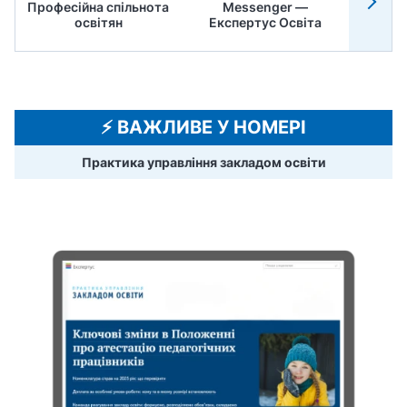
Професійна спільнота
Messenger —
Педр
освітян
Експертус Освіта
⚡️ ВАЖЛИВЕ У НОМЕРІ
Практика управління закладом освіти