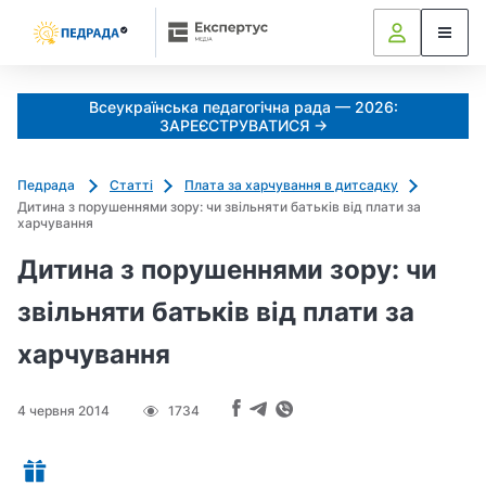
Всеукраїнська педагогічна рада — 2026:
ЗАРЕЄСТРУВАТИСЯ →
Педрада
Статті
Плата за харчування в дитсадку
Дитина з порушеннями зору: чи звiльняти батькiв вiд плати за
харчування
Дитина з порушеннями зору: чи
звiльняти батькiв вiд плати за
харчування
4 червня 2014
1734