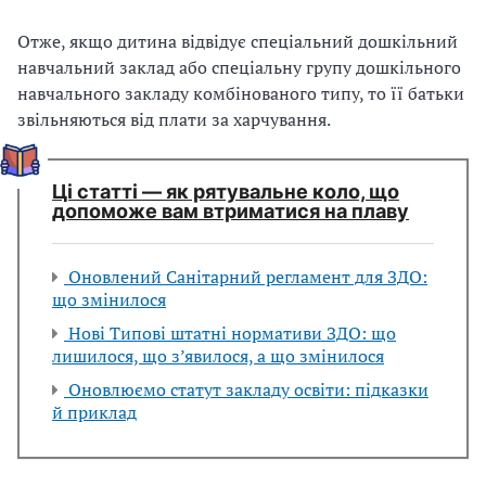
Отже, якщо дитина вiдвiдує спецiальний дошкiльний
навчальний заклад або спецiальну групу дошкiльного
навчального закладу комбiнованого типу, то її батьки
звiльняються вiд плати за харчування.
Ці статті — як рятувальне коло, що
допоможе вам втриматися на плаву
Оновлений Санітарний регламент для ЗДО:
що змінилося
Нові Типові штатні нормативи ЗДО: що
лишилося, що з’явилося, а що змінилося
Оновлюємо статут закладу освіти: підказки
й приклад