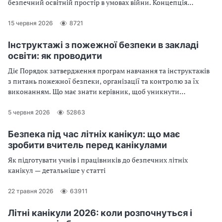
безпечний освітній простір в умовах війни. Концепція
залишається актуальною, тож пригадайте основі її
положення.
15 червня 2026
8721
Інструктажі з пожежної безпеки в закладі
освіти: як проводити
Діє Порядок затвердження програм навчання та інструктажів
з питань пожежної безпеки, організації та контролю за їх
виконанням. Що має знати керівник, щоб уникнути
непорозумінь під час перевірки закладу? Скачайте форму
Журналу реєстрації інструктажів
5 червня 2026
52863
Безпека під час літніх канікул: що має
зробити вчитель перед канікулами
Як підготувати учнів і працівників до безпечних літніх
канікул — детальніше у статті
22 травня 2026
63911
Літні канікули 2026: коли розпочнуться і