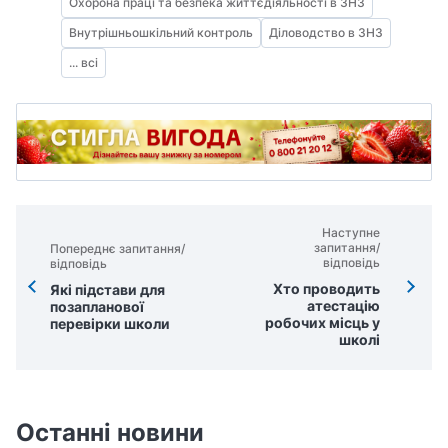
Охорона праці та безпека життєдіяльності в ЗНЗ
Внутрішньошкільний контроль
Діловодство в ЗНЗ
... всі
Наступне
запитання/
Попереднє запитання/
відповідь
відповідь
Хто проводить
Які підстави для
атестацію
позапланової
робочих місць у
перевірки школи
школі
Останні новини