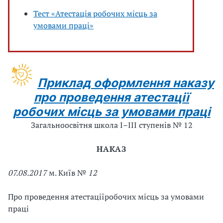
Тест «Атестація робочих місць за
умовами праці»
Приклад оформлення наказу
про проведення
атестації
робочих місць за умовами праці
Загальноосвіт
ня школа І–ІІІ ступенів № 1
2
НАКАЗ
0
7
.08.201
7
м. Київ
№
1
2
Про проведення атестації
робочих місць за умовами
праці