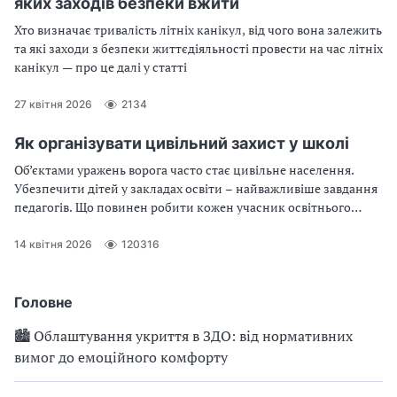
яких заходів безпеки вжити
Хто визначає тривалість літніх канікул, від чого вона залежить
та які заходи з безпеки життєдіяльності провести на час літніх
канікул — про це далі у статті
27 квітня 2026
2134
Як організувати цивільний захист у школі
Об’єктами уражень ворога часто стає цивільне населення.
Убезпечити дітей у закладах освіти – найважливіше завдання
педагогів. Що повинен робити кожен учасник освітнього
процесу, хто керує цивільним захистом у закладі освіти і як
організувати цей процес – читаймо далі
14 квітня 2026
120316
Головне
🏙 Облаштування укриття в ЗДО: від нормативних
вимог до емоційного комфорту