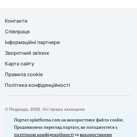
Контакти
Співпраця
Інформаційні партнери
Зворотний зв’язок
Карта сайту
Правила cookie
Політика конфіденційності
© Педрада, 2026. Усі права захищено
Повне або часткове копіювання будь-яких матеріалів сайту,
Портал oplatforma.com.ua використовує файли cookie.
цитування, публікація їх анотованих оглядів допускаються
Продовжуючи перегляд порталу, ви погоджуєтеся з
лише з письмового дозволу редакції сайту Педрада
політикою конфіденційності
та
використанням