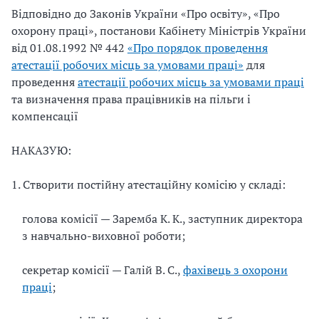
Відповідно до Законів України «Про освіту», «Про
охорону праці», постанови Кабінету Міністрів України
від 01.08.1992 № 442
«Про порядок проведення
атестації робочих місць за умовами праці»
для
проведення
атестації робочих місць за умовами праці
та визначення права працівників на пільги і
компенсації
НАКАЗУЮ:
1. Створити постійну атестаційну комісію у складі:
голова комісії — Заремба
К. К., заступник директора
з навчально-виховної роботи;
секретар комісії —
Гал
ій В. С.,
фахівець з охорони
праці
;