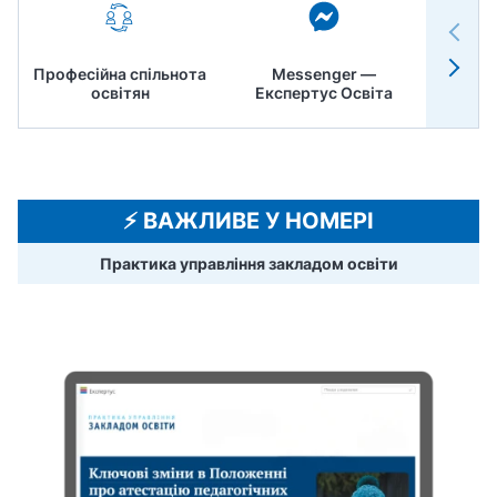
Професійна спільнота
Messenger —
Педр
освітян
Експертус Освіта
⚡️ ВАЖЛИВЕ У НОМЕРІ
Практика управління закладом освіти