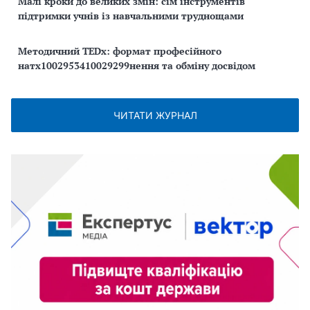
Малі кроки до великих змін: сім інструментів
підтримки учнів із навчальними труднощами
Методичний TEDx: формат професійного
натх1002953410029299нення та обміну досвідом
ЧИТАТИ ЖУРНАЛ