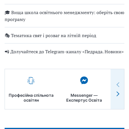
🎓 Вища школа освітнього менеджменту: оберіть свою
програму
🎭 Тематика свят і розваг на літній період
📲 Долучайтеся до Telegram-каналу «Педрада. Новини»
Професійна спільнота
Messenger —
Педр
освітян
Експертус Освіта