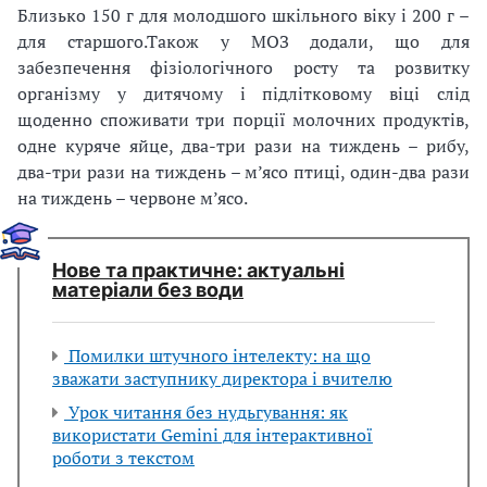
Близько 150 г для молодшого шкільного віку і 200 г –
для старшого.
Також у МОЗ додали, що для
забезпечення фізіологічного росту та розвитку
організму у дитячому і підлітковому віці слід
щоденно споживати три порції молочних продуктів,
одне куряче яйце, два-три рази на тиждень – рибу,
два-три рази на тиждень – м’ясо птиці, один-два рази
на тиждень – червоне м’ясо.
Нове та практичне: актуальні
матеріали без води
Помилки штучного інтелекту: на що
зважати заступнику директора і вчителю
Урок читання без нудьгування: як
використати Gemini для інтерактивної
роботи з текстом