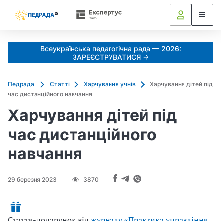
Всеукраїнська педагогічна рада — 2026:
ЗАРЕЄСТРУВАТИСЯ →
Педрада
Статті
Харчування учнів
Харчування дітей під
час дистанційного навчання
Харчування дітей під
час дистанційного
навчання
29 березня 2023
3870
Стаття-подарунок від
журналу «Практика управління