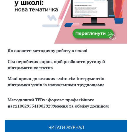
Як оновити методичну роботу в школі
Сім неробочих справ, щоб розбавити рутину й
підтримати колектив
Малі кроки до великих змін: сім інструментів
підтримки учнів із навчальними труднощами
Методичний TEDx: формат професійного
натх1002953410029299нення та обміну досвідом
ЧИТАТИ ЖУРНАЛ