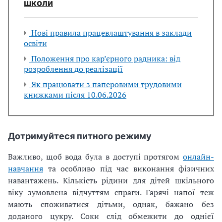
школи
Нові правила працевлаштування в заклади
освіти
Положення про кар’єрного радника: від
розроблення до реалізації
Як працювати з паперовими трудовими
книжками після 10.06.2026
Дотримуйтеся питного режиму
Важливо, щоб вода була в доступі протягом
онлайн-
навчання
та особливо під час виконання фізичних
навантажень.
Кількість рідини для дітей шкільного
віку зумовлена відчуттям спраги.
Гарячі напої теж
мають споживатися дітьми, однак, бажано без
доданого цукру. Соки слід обмежити до однієї