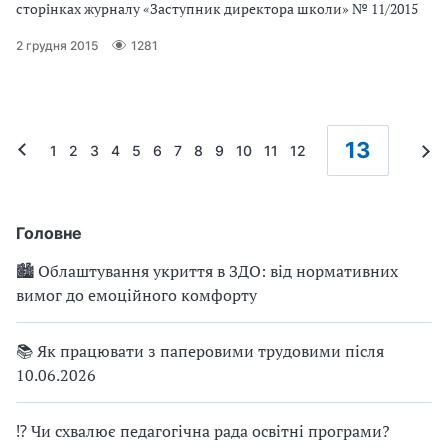
сторінках журналу «Заступник директора школи» № 11/2015
2 грудня 2015
1281
13
1
2
3
4
5
6
7
8
9
10
11
12
Головне
🏙 Облаштування укриття в ЗДО: від нормативних
вимог до емоційного комфорту
📚 Як працювати з паперовими трудовими після
10.06.2026
⁉ Чи схвалює педагогічна рада освітні програми?