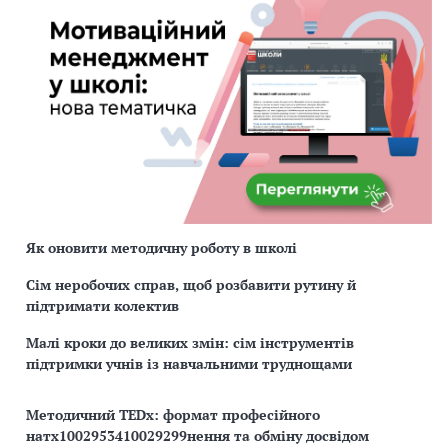
Як оновити методичну роботу в школі
Сім неробочих справ, щоб розбавити рутину й
підтримати колектив
Малі кроки до великих змін: сім інструментів
підтримки учнів із навчальними труднощами
Методичний TEDx: формат професійного
натх1002953410029299нення та обміну досвідом