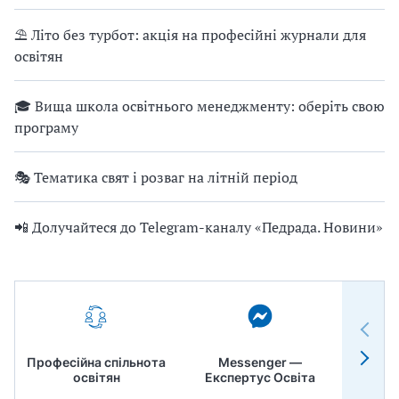
⛱ Літо без турбот: акція на професійні журнали для
освітян
🎓 Вища школа освітнього менеджменту: оберіть свою
програму
🎭 Тематика свят і розваг на літній період
📲 Долучайтеся до Telegram-каналу «Педрада. Новини»
Професійна спільнота
Messenger —
Педр
освітян
Експертус Освіта