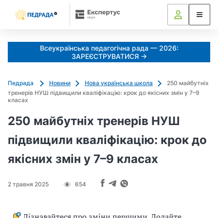
k
o
l
i
Всеукраїнська педагогічна рада — 2026:
a
ЗАРЕЄСТРУВАТИСЯ →
d
u
Педрада
Новини
Нова українська школа
250 майбутніх
j
тренерів НУШ підвищили кваліфікацію: крок до якісних змін у 7–9
e
класах
m
250 майбутніх тренерів НУШ
o
_
підвищили кваліфікацію: крок до
s
якісних змін у 7–9 класах
h
c
h
2 травня 2025
654
e
d
r
Дізнавайтеся про зміни першими. Додайте