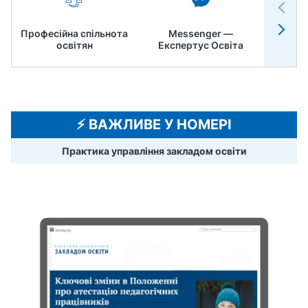
Професійна спільнота
Messenger —
Педр
освітян
Експертус Освіта
⚡️ ВАЖЛИВЕ У НОМЕРІ
Практика управління закладом освіти