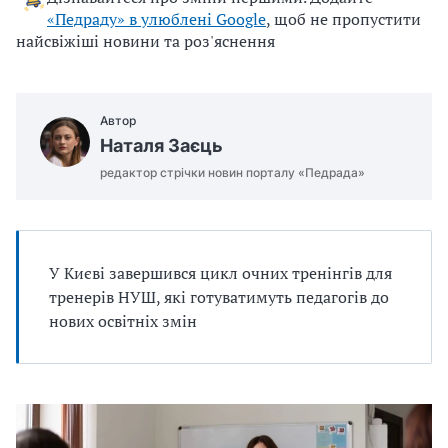
«Педраду» в улюблені Google
, щоб не пропустити
u
найсвіжіші новини та роз'яснення
j
e
m
o
Автор
.
Наталя Заєць
d
редактор стрічки новин порталу «Педрада»
o
c
x
У Києві завершився цикл очних тренінгів для
тренерів НУШ, які готуватимуть педагогів до
нових освітніх змін