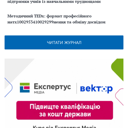
підтримки учнів із навчальними труднощами
Методичний TEDx: формат професійного
натх1002953410029299нення та обміну досвідом
ЧИТАТИ ЖУРНАЛ