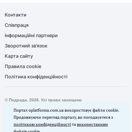
Контакти
Співпраця
Інформаційні партнери
Зворотний зв’язок
Карта сайту
Правила cookie
Політика конфіденційності
© Педрада, 2026. Усі права захищено
Повне або часткове копіювання будь-яких матеріалів сайту,
Портал oplatforma.com.ua використовує файли cookie.
цитування, публікація їх анотованих оглядів допускаються
Продовжуючи перегляд порталу, ви погоджуєтеся з
лише з письмового дозволу редакції сайту Педрада
політикою конфіденційності
та
використанням
файлів cookie