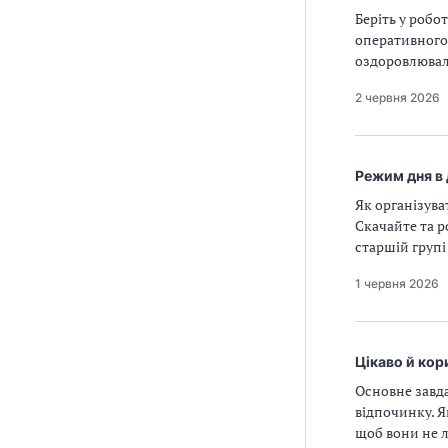
Беріть у робо
оперативного
оздоровлюваль
2 червня 2026
Режим дня в
Як організува
Скачайте та 
старшій групі
1 червня 2026
Цікаво й кор
Основне завда
відпочинку. Я
щоб вони не л