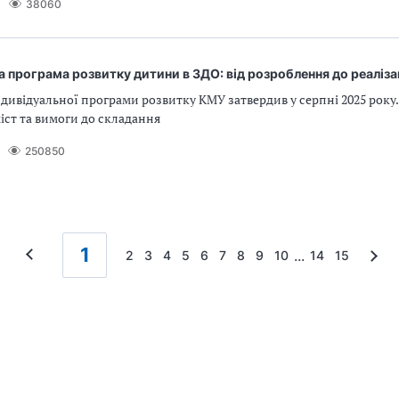
38060
а програма розвитку дитини в ЗДО: від розроблення до реаліза
дивідуальної програми розвитку КМУ затвердив у серпні 2025 року.
іст та вимоги до складання
250850
1
...
2
3
4
5
6
7
8
9
10
14
15