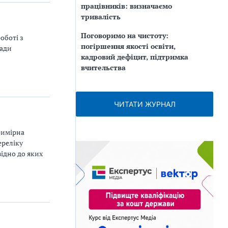
працівників: визначаємо
тривалість
Поговоримо на чистоту:
оботі з
погіршення якості освіти,
лади
кадровий дефіцит, підтримка
вчительства
ЧИТАТИ ЖУРНАЛ
римірна
ереліку
відно до яких