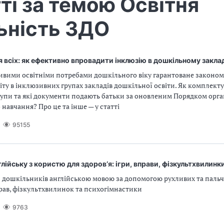
ті за темою Освітня
ьність ЗДО
 всіх: як ефективно впровадити інклюзію в дошкільному закла
ливими освітніми потребами дошкільного віку гарантоване законом
іту в інклюзивних групах закладів дошкільної освіти. Як комплект
упи та які документи подають батьки за оновленим Порядком орга
навчання? Про це та інше — у статті
95155
лійську з користю для здоров’я: ігри, вправи, фізкультхвилинк
 дошкільників англійською мовою за допомогою рухливих та пальч
рав, фізкультхвилинок та психогімнастики
9763