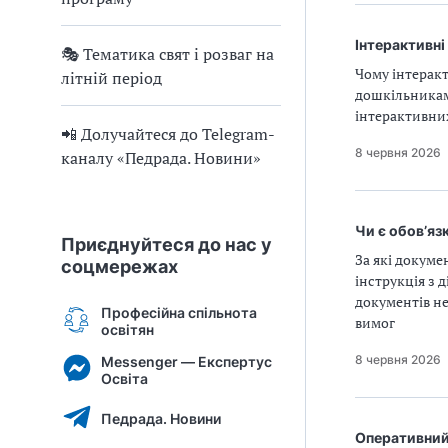
Інтерактивні
🎭 Тематика свят і розваг на
Чому інтеракт
літній період
дошкільникам
інтерактивни
📲 Долучайтеся до Telegram-
8 червня 2026
каналу «Педрада. Новини»
Чи є обов’яз
Приєднуйтеся до нас у
За які докуме
соцмережах
інструкція з 
документів не
Професійна спільнота
вимог
освітян
8 червня 2026
Messenger — Експертус
Освіта
Педрада. Новини
Оперативний 