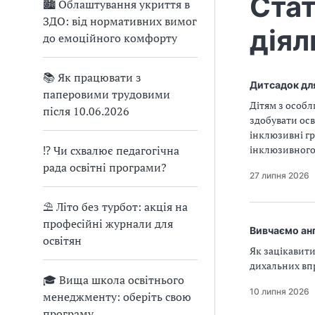
Стат
🏙 Облаштування укриття в
ЗДО: від нормативних вимог
діял
до емоційного комфорту
📚 Як працювати з
Дитсадок для
паперовими трудовими
Дітям з особ
після 10.06.2026
здобувати осв
інклюзивні гр
⁉ Чи схвалює педагогічна
інклюзивного 
рада освітні програми?
27 липня 2026
⛱ Літо без турбот: акція на
професійні журнали для
Вивчаємо анг
освітян
Як зацікавити
дихальних вп
🎓 Вища школа освітнього
10 липня 2026
менеджменту: оберіть свою
програму