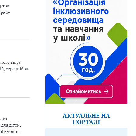
арток
урно-
ного віку?
й, середній чи
АКТУАЛЬНЕ НА
ного
ПОРТАЛІ
для дітей,
і емоції, –