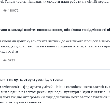
тті. Також ловіть підказки, як скласти план роботи на літній період
118072
ини в закладі освіти: повноваження, обов'язки та відмінності в
з умовами допуску асистента дитини до освітнього процесу, з вим
 закладах дошкільної та загальної середньої освіти, а також яка пр
ладу освіти
5735
заняття: суть, структура, підготовка
и зміст освіти, формувати у дітей цілісне світобачення та здатність
 між людиною і світом речей, природи, культури? Один із шляхів — 
ід показує, що інтегрований підхід успішно може застосовуватися 
— про інтегровані заняття.