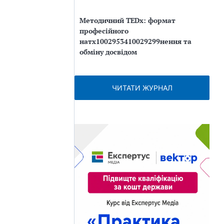
Методичний TEDx: формат
професійного
натх1002953410029299нення та
обміну досвідом
ЧИТАТИ ЖУРНАЛ