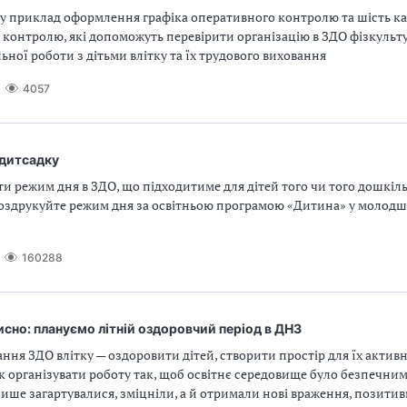
ту приклад оформлення графіка оперативного контролю та шість к
 контролю, які допоможуть перевірити організацію в ЗДО фізкульт
ної роботи з дітьми влітку та їх трудового виховання
4057
 дитсадку
ти режим дня в ЗДО, що підходитиме для дітей того чи того дошкіль
роздрукуйте режим дня за освітньою програмою «Дитина» у молодші
160288
исно: плануємо літній оздоровчий період в ДНЗ
ння ЗДО влітку — оздоровити дітей, створити простір для їх актив
к організувати роботу так, щоб освітнє середовище було безпечним 
ише загартувалися, зміцніли, а й отримали нові враження, позитивн