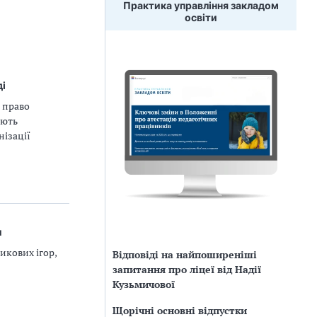
Практика управління закладом
освіти
ді
 право
ують
нізації
и
икових ігор,
Відповіді на найпоширеніші
запитання про ліцеї від Надії
Кузьмичової
Щорічні основні відпустки