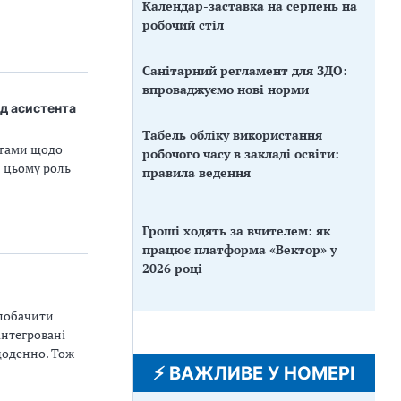
Календар-заставка на серпень на
робочий стіл
Санітарний регламент для ЗДО:
впроваджуємо нові норми
ід асистента
Табель обліку використання
огами щодо
робочого часу в закладі освіти:
и цьому роль
правила ведення
Гроші ходять за вчителем: як
працює платформа «Вектор» у
2026 році
 побачити
інтегровані
щоденно. Тож
⚡️ ВАЖЛИВЕ У НОМЕРІ