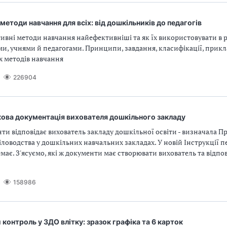
 методи навчання для всіх: від дошкільників до педагогів
ивні методи навчання найефективніші та як їх використовувати в р
и, учнями й педагогами. Принципи, завдання, класифікації, прик
х методів навчання
226904
кова документація вихователя дошкільного закладу
нти відповідає вихователь закладу дошкільної освіти - визначала П
діловодства у дошкільних навчальних закладах. У новій Інструкції п
має. З'ясуємо, які ж документи має створювати вихователь та відпо
158986
контроль у ЗДО влітку: зразок графіка та 6 карток