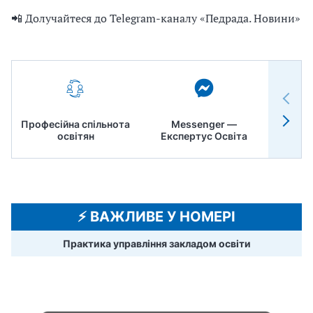
📲 Долучайтеся до Telegram-каналу «Педрада. Новини»
Професійна спільнота
Messenger —
Педр
освітян
Експертус Освіта
⚡️ ВАЖЛИВЕ У НОМЕРІ
Практика управління закладом освіти