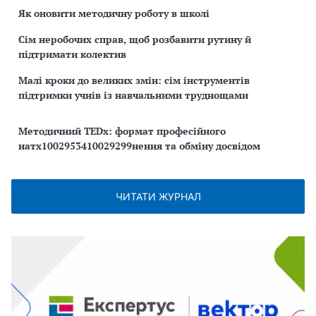
Як оновити методичну роботу в школі
Сім неробочих справ, щоб розбавити рутину й
підтримати колектив
Малі кроки до великих змін: сім інструментів
підтримки учнів із навчальними труднощами
Методичний TEDx: формат професійного
натх1002953410029299нення та обміну досвідом
ЧИТАТИ ЖУРНАЛ