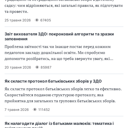
садку: чим відрізняються, які загальні правила, як підготувати
та провести.
25 травня 2026
67405
Звіт вихователя ЗДО: покроковий алгоритм та зразки
заповнення
Проблема звітності так чи інакше постає перед кожним
педагогом закладу дошкільної освіти. Ми спробуємо
допомогти розібратись, на що треба звернути увагу, які
елементи звітності є обов’язковими, як зробити процес
20 травня 2026
85987
написання звіту універсальним.
Як скласти протокол батьківських зборів у ЗДО
Як скласти протокол батьківських зборів легко та ефективно.
Скористайтеся поданою структурою протоколу, яка
прийнятна для загальних та групових батьківських зборів.
7 травня 2026
111452
Як налагодити діалог із батьками малюків: тематика і