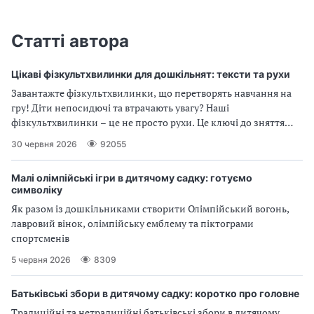
Статті автора
Цікаві фізкультхвилинки для дошкільнят: тексти та рухи
Завантажте фізкультхвилинки, що перетворять навчання на
гру! Діти непосидючі та втрачають увагу? Наші
фізкультхвилинки – це не просто рухи. Це ключі до зняття
напруги, розвитку активності та легкого засвоєння нового.
30 червня 2026
92055
Зробіть навчання захопливим вже сьогодні!
Малі олімпійські ігри в дитячому садку: готуємо
символіку
Як разом із дошкільниками створити Олімпійський вогонь,
лавровий вінок, олімпійську емблему та піктограми
спортсменів
5 червня 2026
8309
Батьківські збори в дитячому садку: коротко про головне
Традиційні та нетрадиційні батьківські збори в дитячому