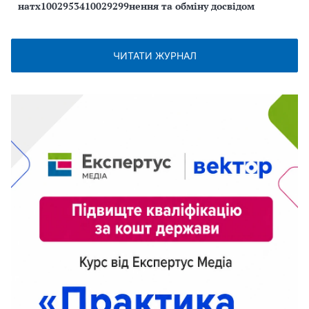
натх1002953410029299нення та обміну досвідом
ЧИТАТИ ЖУРНАЛ