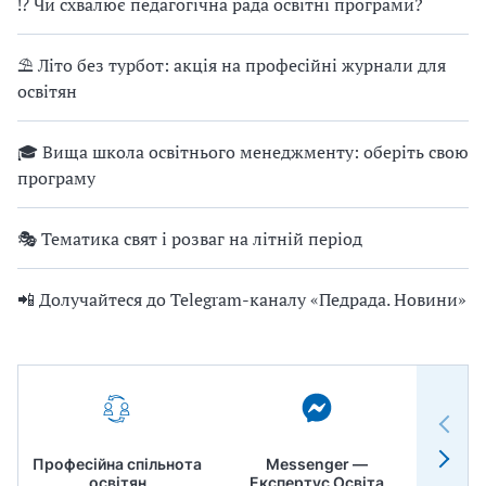
⁉ Чи схвалює педагогічна рада освітні програми?
⛱ Літо без турбот: акція на професійні журнали для
освітян
🎓 Вища школа освітнього менеджменту: оберіть свою
програму
🎭 Тематика свят і розваг на літній період
📲 Долучайтеся до Telegram-каналу «Педрада. Новини»
Професійна спільнота
Messenger —
Педр
освітян
Експертус Освіта