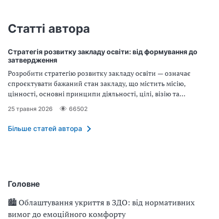
Статті автора
Стратегія розвитку закладу освіти: від формування до
затвердження
Розробити стратегію розвитку закладу освіти — означає
спроєктувати бажаний стан закладу, що містить місію,
цінності, основні принципи діяльності, цілі, візію та
конкретні заходи з реалізації стратегії. Розбираємо цей
25 травня 2026
66502
документ у статті
Більше статей автора
Головне
🏙 Облаштування укриття в ЗДО: від нормативних
вимог до емоційного комфорту