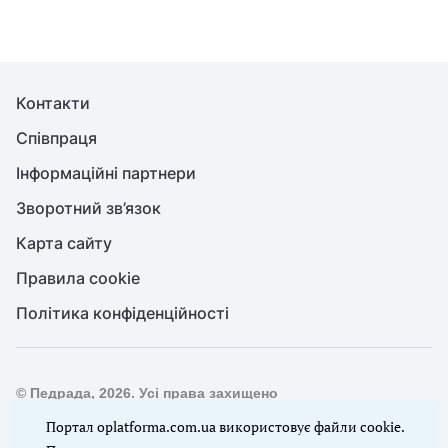
Контакти
Співпраця
Інформаційні партнери
Зворотний зв’язок
Карта сайту
Правила cookie
Політика конфіденційності
© Педрада, 2026. Усі права захищено
Повне або часткове копіювання будь-яких матеріалів сайту,
Портал oplatforma.com.ua використовує файли cookie.
цитування, публікація їх анотованих оглядів допускаються