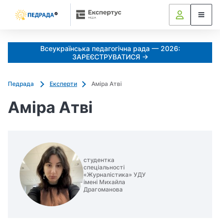
Всеукраїнська педагогічна рада — 2026:
ЗАРЕЄСТРУВАТИСЯ →
Педрада
Експерти
Аміра Атві
Аміра Атві
студентка
спеціальності
«Журналістика» УДУ
імені Михайла
Драгоманова