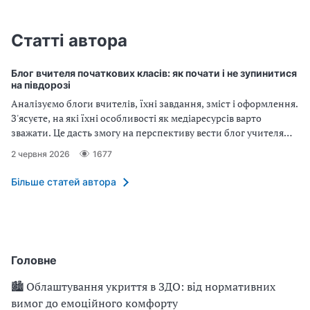
Статті автора
Блог вчителя початкових класів: як почати і не зупинитися
на півдорозі
Аналізуємо блоги вчителів, їхні завдання, зміст і оформлення.
З'ясуєте, на які їхні особливості як медіаресурсів варто
зважати. Це дасть змогу на перспективу вести блог учителя
без зайвих зусиль і так довго, скільки буде потрібно.
2 червня 2026
1677
Більше статей автора
Головне
🏙 Облаштування укриття в ЗДО: від нормативних
вимог до емоційного комфорту