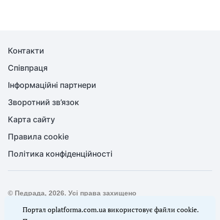
Контакти
Співпраця
Інформаційні партнери
Зворотний зв’язок
Карта сайту
Правила cookie
Політика конфіденційності
© Педрада, 2026. Усі права захищено
Повне або часткове копіювання будь-яких матеріалів сайту,
Портал oplatforma.com.ua використовує файли cookie.
цитування, публікація їх анотованих оглядів допускаються