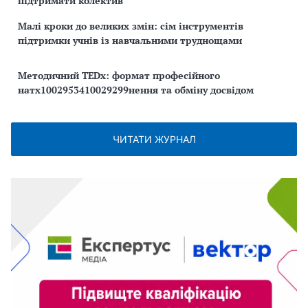
підтримати колектив
Малі кроки до великих змін: сім інструментів
підтримки учнів із навчальними труднощами
Методичний TEDx: формат професійного
натх1002953410029299нення та обміну досвідом
ЧИТАТИ ЖУРНАЛ