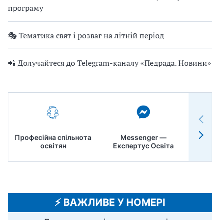
програму
🎭 Тематика свят і розваг на літній період
📲 Долучайтеся до Telegram-каналу «Педрада. Новини»
Професійна спільнота
Messenger —
Педр
освітян
Експертус Освіта
⚡️ ВАЖЛИВЕ У НОМЕРІ