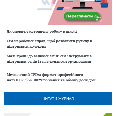
Як оновити методичну роботу в школі
Сім неробочих справ, щоб розбавити рутину й
підтримати колектив
Малі кроки до великих змін: сім інструментів
підтримки учнів із навчальними труднощами
Методичний TEDx: формат професійного
натх1002953410029299нення та обміну досвідом
ЧИТАТИ ЖУРНАЛ