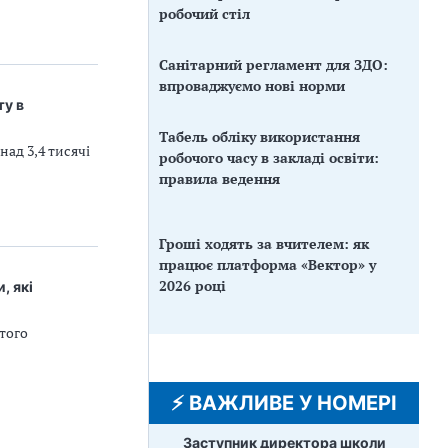
робочий стіл
Санітарний регламент для ЗДО:
впроваджуємо нові норми
ту в
Табель обліку використання
ад 3,4 тисячі
робочого часу в закладі освіти:
правила ведення
Гроші ходять за вчителем: як
працює платформа «Вектор» у
2026 році
, які
того
⚡️ ВАЖЛИВЕ У НОМЕРІ
Заступник директора школи