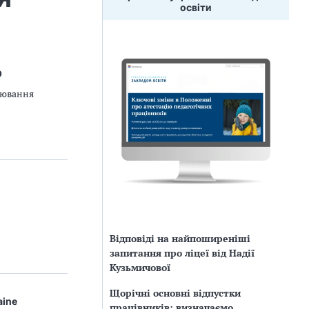
освіти
О
інювання
Відповіді на найпоширеніші
запитання про ліцеї від Надії
Кузьмичової
Щорічні основні відпустки
aine
працівників: визначаємо