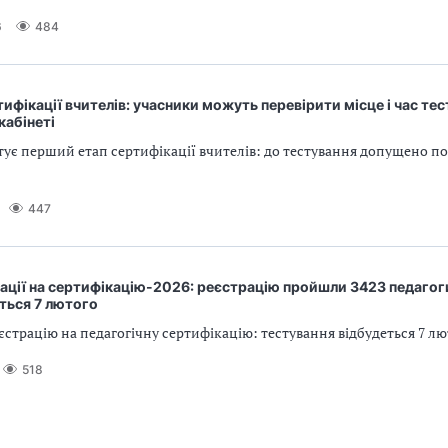
6
484
ифікації вчителів: учасники можуть перевірити місце і час тес
кабінеті
тує перший етап сертифікації вчителів: до тестування допущено пон
447
ації на сертифікацію-2026: реєстрацію пройшли 3423 педагоги
ться 7 лютого
страцію на педагогічну сертифікацію: тестування відбудеться 7 лю
518