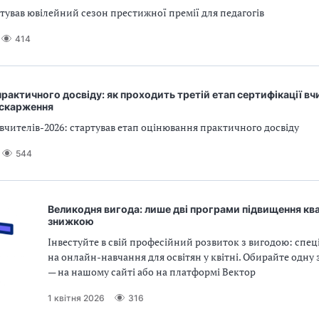
ртував ювілейний сезон престижної премії для педагогів
414
рактичного досвіду: як проходить третій етап сертифікації вч
оскарження
вчителів-2026: стартував етап оцінювання практичного досвіду
544
Великодня вигода: лише дві програми підвищення квал
знижкою
Інвестуйте в свій професійний розвиток з вигодою: спец
на онлайн-навчання для освітян у квітні. Обирайте одну 
— на нашому сайті або на платформі Вектор
1 квітня 2026
316