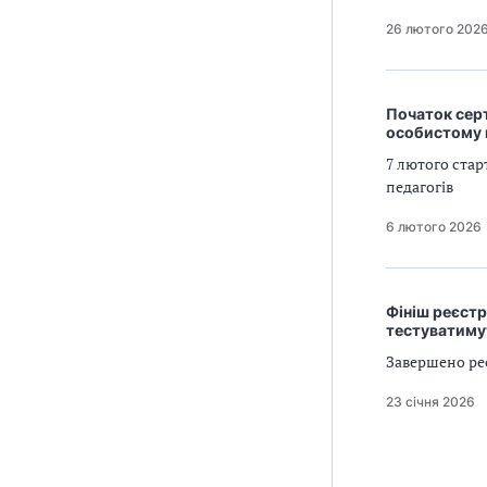
26 лютого 202
Початок серт
особистому 
7 лютого стар
педагогів
6 лютого 2026
Фініш реєстр
тестуватиму
Завершено реє
23 січня 2026