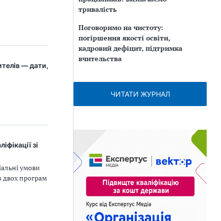
тривалість
Поговоримо на чистоту:
погіршення якості освіти,
кадровий дефіцит, підтримка
вчительства
ителів — дати,
ЧИТАТИ ЖУРНАЛ
іфікації зі
іальні умови
з двох програм