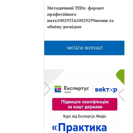
Методичний TEDx: формат
професійного
натх1002953410029299нення та
обміну досвідом
ЧИТАТИ ЖУРНАЛ