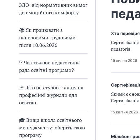
ЗДО: від нормативних вимог
педа
до емоційного комфорту
📚 Як працювати з
Хто перевіря
паперовими трудовими
Сертифікація 
після 10.06.2026
педагогів
15 липня 2026
⁉ Чи схвалює педагогічна
рада освітні програми?
Сертифікація
⛱ Літо без турбот: акція на
Якими є оновл
професійні журнали для
Сертифікація-
освітян
15 квітня 2026
🎓 Вища школа освітнього
менеджменту: оберіть свою
програму
Мільйон грив