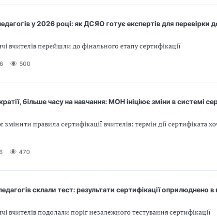
едагогів у 2026 році: як ДСЯО готує експертів для перевірки д
ячі вчителів перейшли до фінального етапу сертифікації
26
500
атії, більше часу на навчання: МОН ініціює зміни в системі се
змінити правила сертифікації вчителів: термін дії сертифіката хо
6
470
едагогів склали тест: результати сертифікації оприлюднено в 
ячі вчителів подолали поріг незалежного тестування сертифікації